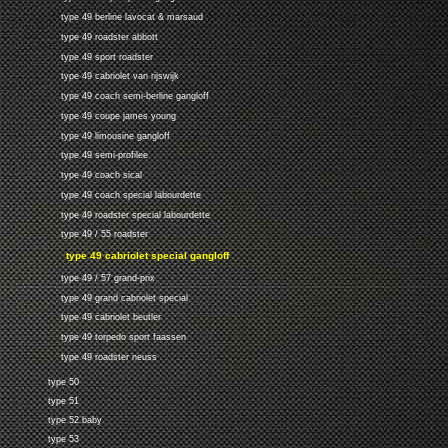
type 49 berline lavocat & marsaud
type 49 roadster abbott
type 49 sport roadster
type 49 cabriolet van rijswijk
type 49 coach semi-berline gangloff
type 49 coupe james young
type 49 limousine gangloff
type 49 semi-profilee
type 49 coach sical
type 49 coach special labourdette
type 49 roadster special labourdette
type 49 / 55 roadster
type 49 cabriolet special gangloff
type 49 / 57 grand-prix
type 49 grand cabriolet special
type 49 cabriolet beutler
type 49 torpedo sport faassen
type 49 roadster neuss
type 50
type 51
type 52 baby
type 53