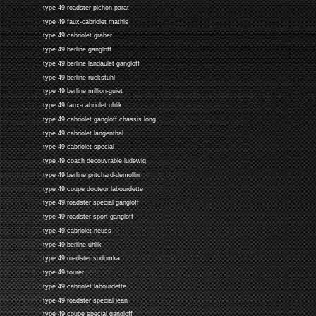
type 49 roadster pichon-parat
type 49 faux-cabriolet mathis
type 49 cabriolet graber
type 49 berline gangloff
type 49 berline landaulet gangloff
type 49 berline ruckstuhl
type 49 berline million-guiet
type 49 faux-cabriolet uhlik
type 49 cabriolet gangloff chassis long
type 49 cabriolet langenthal
type 49 cabriolet special
type 49 coach decouvrable ludewig
type 49 berline pritchard-demollin
type 49 coupe docteur labourdette
type 49 roadster special gangloff
type 49 roadster sport gangloff
type 49 cabriolet neuss
type 49 berline uhlik
type 49 roadster sodomka
type 49 tourer
type 49 cabriolet labourdette
type 49 roadster special jean
type 49 coupe special gangloff