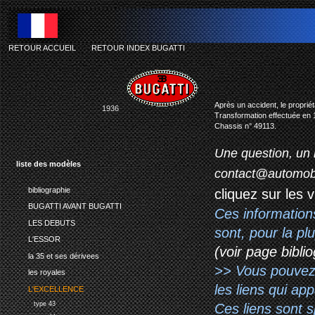
RETOUR ACCUEIL
-
RETOUR INDEX BUGATTI
Après un accident, le proprié
1936
Transformation effectuée en 
Chassis n° 49113.
Une question, un 
liste des modèles
contact@automob
bibliographie
cliquez sur les 
BUGATTI AVANT BUGATTI
Ces information
LES DEBUTS
sont, pour la p
L'ESSOR
(voir page biblio
la 35 et ses dérivees
>> Vous pouvez a
les royales
les liens qui ap
L'EXCELLENCE
type 43
Ces liens sont 