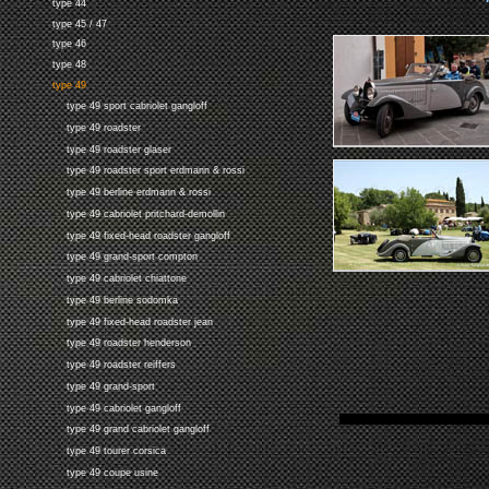
type 44
type 45 / 47
type 46
type 48
type 49
type 49 sport cabriolet gangloff
type 49 roadster
type 49 roadster glaser
type 49 roadster sport erdmann & rossi
type 49 berline erdmann & rossi
type 49 cabriolet pritchard-demollin
type 49 fixed-head roadster gangloff
type 49 grand-sport compton
type 49 cabriolet chiattone
type 49 berline sodomka
type 49 fixed-head roadster jean
type 49 roadster henderson
type 49 roadster reiffers
type 49 grand-sport
type 49 cabriolet gangloff
type 49 grand cabriolet gangloff
type 49 tourer corsica
type 49 coupe usine