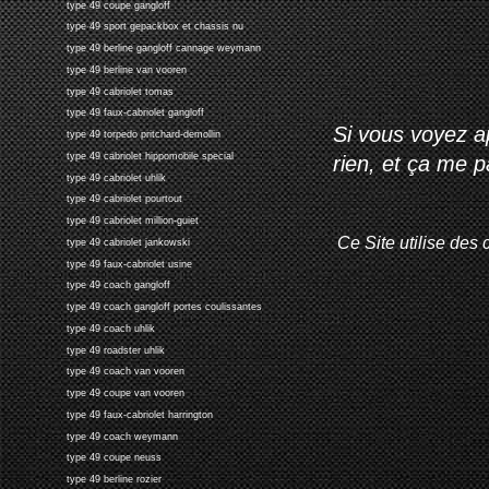
type 49 coupe gangloff
type 49 sport gepackbox et chassis nu
type 49 berline gangloff cannage weymann
type 49 berline van vooren
type 49 cabriolet tomas
type 49 faux-cabriolet gangloff
Si vous voyez ap
type 49 torpedo pritchard-demollin
type 49 cabriolet hippomobile special
rien, et ça me 
type 49 cabriolet uhlik
type 49 cabriolet pourtout
type 49 cabriolet million-guiet
Ce Site utilise des 
type 49 cabriolet jankowski
type 49 faux-cabriolet usine
type 49 coach gangloff
type 49 coach gangloff portes coulissantes
type 49 coach uhlik
type 49 roadster uhlik
type 49 coach van vooren
type 49 coupe van vooren
type 49 faux-cabriolet harrington
type 49 coach weymann
type 49 coupe neuss
type 49 berline rozier