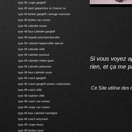
type 49 coupe gangloff
type 49 sport gepackbox et chassis nu
type 49 berline gangloff cannage weymann
type 49 berline van vooren
type 49 cabriolet tomas
type 49 faux-cabriolet gangloff
type 49 torpedo pritchard-demollin
type 49 cabriolet hippomobile special
type 49 cabriolet uhlik
type 49 cabriolet pourtout
Si vous voyez ap
type 49 cabriolet million-guiet
rien, et ça me 
type 49 cabriolet jankowski
type 49 faux-cabriolet usine
type 49 coach gangloff
type 49 coach gangloff portes coulissantes
Ce Site utilise des 
type 49 coach uhlik
type 49 roadster uhlik
type 49 coach van vooren
type 49 coupe van vooren
type 49 faux-cabriolet harrington
type 49 coach weymann
type 49 coupe neuss
type 49 berline rozier