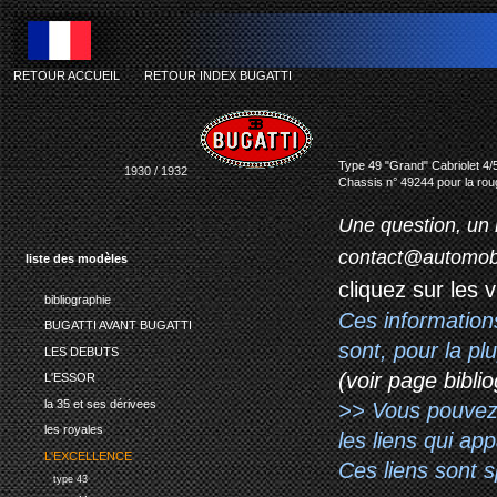
RETOUR ACCUEIL
-
RETOUR INDEX BUGATTI
Type 49 "Grand" Cabriolet 4/5
1930 / 1932
Chassis n° 49244 pour la roug
Une question, un 
contact@automob
liste des modèles
cliquez sur les 
bibliographie
Ces information
BUGATTI AVANT BUGATTI
sont, pour la p
LES DEBUTS
(voir page biblio
L'ESSOR
la 35 et ses dérivees
>> Vous pouvez a
les royales
les liens qui ap
L'EXCELLENCE
Ces liens sont 
type 43