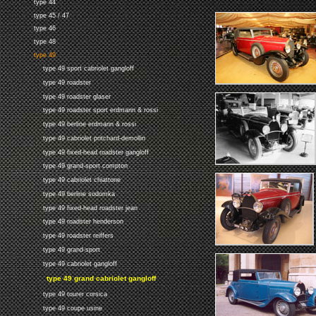
type 44
type 45 / 47
type 46
type 48
type 49
type 49 sport cabriolet gangloff
type 49 roadster
type 49 roadster glaser
type 49 roadster sport erdmann & rossi
type 49 berline erdmann & rossi
type 49 cabriolet pritchard-demollin
type 49 fixed-head roadster gangloff
type 49 grand-sport compton
type 49 cabriolet chiattone
type 49 berline sodomka
type 49 fixed-head roadster jean
type 49 roadster henderson
type 49 roadster reiffers
type 49 grand-sport
type 49 cabriolet gangloff
type 49 grand cabriolet gangloff
type 49 tourer corsica
type 49 coupe usine