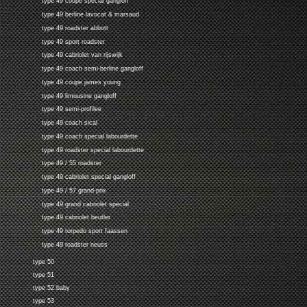
type 49 coupe special gangloff
type 49 berline lavocat & marsaud
type 49 roadster abbott
type 49 sport roadster
type 49 cabriolet van rijswijk
type 49 coach semi-berline gangloff
type 49 coupe james young
type 49 limousine gangloff
type 49 semi-profilee
type 49 coach sical
type 49 coach special labourdette
type 49 roadster special labourdette
type 49 / 55 roadster
type 49 cabriolet special gangloff
type 49 / 57 grand-prix
type 49 grand cabriolet special
type 49 cabriolet beutler
type 49 torpedo sport faassen
type 49 roadster neuss
type 50
type 51
type 52 baby
type 53