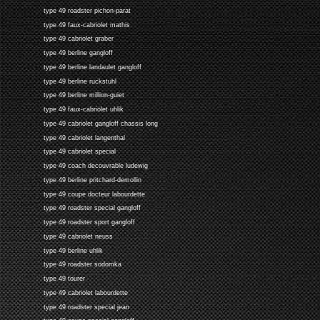
type 49 roadster pichon-parat
type 49 faux-cabriolet mathis
type 49 cabriolet graber
type 49 berline gangloff
type 49 berline landaulet gangloff
type 49 berline ruckstuhl
type 49 berline million-guiet
type 49 faux-cabriolet uhlik
type 49 cabriolet gangloff chassis long
type 49 cabriolet langenthal
type 49 cabriolet special
type 49 coach decouvrable ludewig
type 49 berline pritchard-demollin
type 49 coupe docteur labourdette
type 49 roadster special gangloff
type 49 roadster sport gangloff
type 49 cabriolet neuss
type 49 berline uhlik
type 49 roadster sodomka
type 49 tourer
type 49 cabriolet labourdette
type 49 roadster special jean