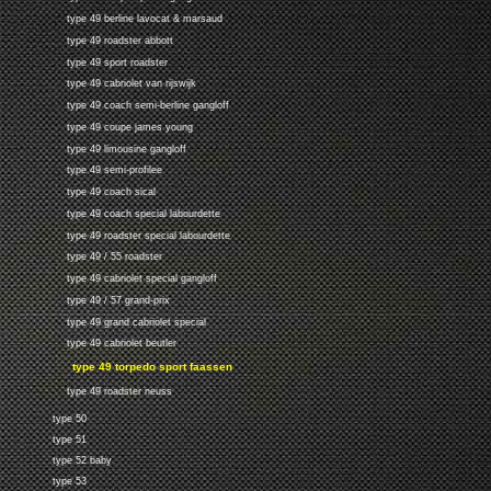
type 49 berline lavocat & marsaud
type 49 roadster abbott
type 49 sport roadster
type 49 cabriolet van rijswijk
type 49 coach semi-berline gangloff
type 49 coupe james young
type 49 limousine gangloff
type 49 semi-profilee
type 49 coach sical
type 49 coach special labourdette
type 49 roadster special labourdette
type 49 / 55 roadster
type 49 cabriolet special gangloff
type 49 / 57 grand-prix
type 49 grand cabriolet special
type 49 cabriolet beutler
type 49 torpedo sport faassen
type 49 roadster neuss
type 50
type 51
type 52 baby
type 53