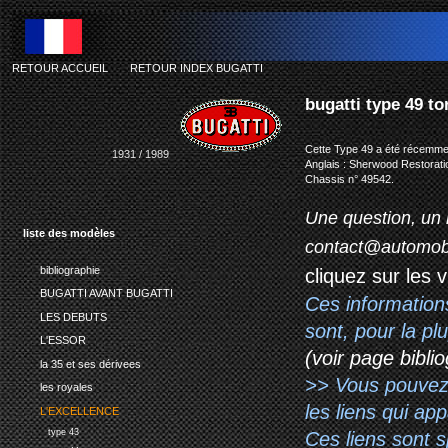
RETOUR ACCUEIL
-
RETOUR INDEX BUGATTI
bugatti type 49 t
Cette Type 49 a été récemment
1931 / 1989
Anglais : Sherwood Restoratio
Chassis n° 49542.
Une question, un 
liste des modèles
contact@automob
bibliographie
cliquez sur les 
BUGATTI AVANT BUGATTI
Ces information
LES DEBUTS
sont, pour la p
L'ESSOR
(voir page biblio
la 35 et ses dérivees
>> Vous pouvez a
les royales
les liens qui ap
L'EXCELLENCE
type 43
Ces liens sont 