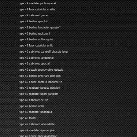
type 49 roadster pichon-parat
type 49 faux-cabriolet mathis
type 49 cabriolet graber
type 49 berline gangloff
type 49 berline landaulet gangloff
type 49 berline ruckstuhl
type 49 berline million-guiet
type 49 faux-cabriolet uhlik
type 49 cabriolet gangloff chassis long
type 49 cabriolet langenthal
type 49 cabriolet special
type 49 coach decouvrable ludewig
type 49 berline pritchard-demollin
type 49 coupe docteur labourdette
type 49 roadster special gangloff
type 49 roadster sport gangloff
type 49 cabriolet neuss
type 49 berline uhlik
type 49 roadster sodomka
type 49 tourer
type 49 cabriolet labourdette
type 49 roadster special jean
type 49 coupe special gangloff