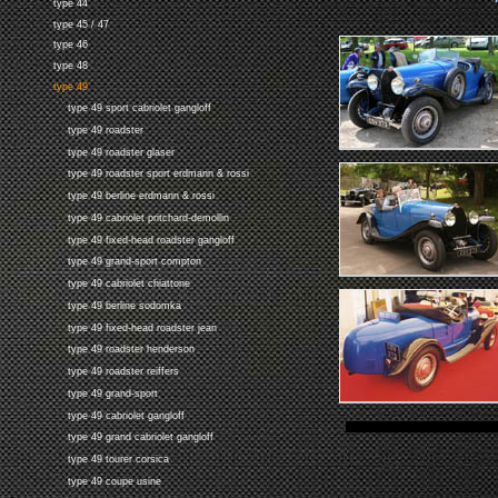
type 44
type 45 / 47
type 46
type 48
type 49
type 49 sport cabriolet gangloff
type 49 roadster
type 49 roadster glaser
type 49 roadster sport erdmann & rossi
type 49 berline erdmann & rossi
type 49 cabriolet pritchard-demollin
type 49 fixed-head roadster gangloff
type 49 grand-sport compton
type 49 cabriolet chiattone
type 49 berline sodomka
type 49 fixed-head roadster jean
type 49 roadster henderson
type 49 roadster reiffers
type 49 grand-sport
type 49 cabriolet gangloff
type 49 grand cabriolet gangloff
type 49 tourer corsica
type 49 coupe usine