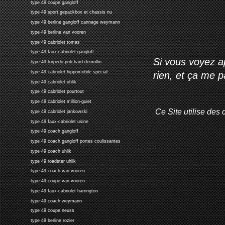
type 49 coupe gangloff
type 49 sport gepackbox et chassis nu
type 49 berline gangloff cannage weymann
type 49 berline van vooren
type 49 cabriolet tomas
type 49 faux-cabriolet gangloff
Si vous voyez ap
type 49 torpedo pritchard-demollin
type 49 cabriolet hippomobile special
rien, et ça me 
type 49 cabriolet uhlik
type 49 cabriolet pourtout
type 49 cabriolet million-guiet
Ce Site utilise des 
type 49 cabriolet jankowski
type 49 faux-cabriolet usine
type 49 coach gangloff
type 49 coach gangloff portes coulissantes
type 49 coach uhlik
type 49 roadster uhlik
type 49 coach van vooren
type 49 coupe van vooren
type 49 faux-cabriolet harrington
type 49 coach weymann
type 49 coupe neuss
type 49 berline rozier