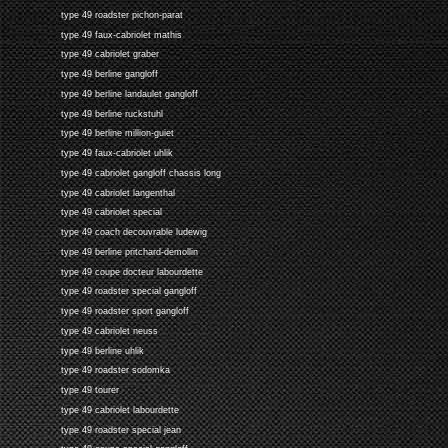
type 49 roadster pichon-parat
type 49 faux-cabriolet mathis
type 49 cabriolet graber
type 49 berline gangloff
type 49 berline landaulet gangloff
type 49 berline ruckstuhl
type 49 berline million-guiet
type 49 faux-cabriolet uhlik
type 49 cabriolet gangloff chassis long
type 49 cabriolet langenthal
type 49 cabriolet special
type 49 coach decouvrable ludewig
type 49 berline pritchard-demollin
type 49 coupe docteur labourdette
type 49 roadster special gangloff
type 49 roadster sport gangloff
type 49 cabriolet neuss
type 49 berline uhlik
type 49 roadster sodomka
type 49 tourer
type 49 cabriolet labourdette
type 49 roadster special jean