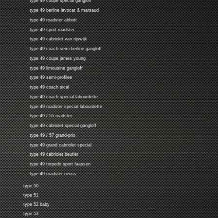
type 49 coupe special gangloff
type 49 berline lavocat & marsaud
type 49 roadster abbott
type 49 sport roadster
type 49 cabriolet van rijswijk
type 49 coach semi-berline gangloff
type 49 coupe james young
type 49 limousine gangloff
type 49 semi-profilee
type 49 coach sical
type 49 coach special labourdette
type 49 roadster special labourdette
type 49 / 55 roadster
type 49 cabriolet special gangloff
type 49 / 57 grand-prix
type 49 grand cabriolet special
type 49 cabriolet beutler
type 49 torpedo sport faassen
type 49 roadster neuss
type 50
type 51
type 52 baby
type 53