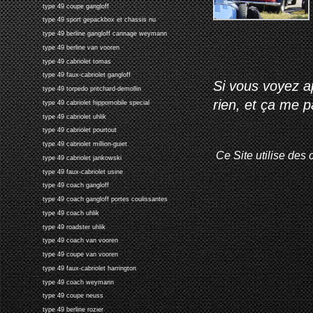
type 49 coupe gangloff
type 49 sport gepackbox et chassis nu
type 49 berline gangloff cannage weymann
type 49 berline van vooren
type 49 cabriolet tomas
type 49 faux-cabriolet gangloff
Si vous voyez ap
type 49 torpedo pritchard-demollin
rien, et ça me 
type 49 cabriolet hippomobile special
type 49 cabriolet uhlik
type 49 cabriolet pourtout
type 49 cabriolet million-guiet
Ce Site utilise des 
type 49 cabriolet jankowski
type 49 faux-cabriolet usine
type 49 coach gangloff
type 49 coach gangloff portes coulissantes
type 49 coach uhlik
type 49 roadster uhlik
type 49 coach van vooren
type 49 coupe van vooren
type 49 faux-cabriolet harrington
type 49 coach weymann
type 49 coupe neuss
type 49 berline rozier