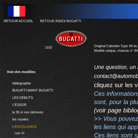
RETOUR ACCUEIL
-
RETOUR INDEX BUGATTI
bu
Original Cabriolet Type 49 du
1930
Modèle unique, chassis n° 49
Une question, un 
liste des modèles
contact@automob
bibliographie
cliquez sur les 
BUGATTI AVANT BUGATTI
Ces information
LES DEBUTS
sont, pour la p
L'ESSOR
(voir page biblio
la 35 et ses dérivees
>> Vous pouvez a
les royales
les liens qui ap
L'EXCELLENCE
type 43
Ces liens sont 