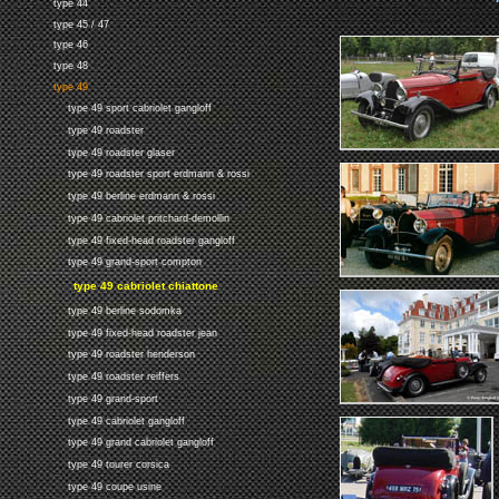
type 44
type 45 / 47
type 46
type 48
type 49
type 49 sport cabriolet gangloff
type 49 roadster
type 49 roadster glaser
type 49 roadster sport erdmann & rossi
type 49 berline erdmann & rossi
type 49 cabriolet pritchard-demollin
type 49 fixed-head roadster gangloff
type 49 grand-sport compton
type 49 cabriolet chiattone
type 49 berline sodomka
type 49 fixed-head roadster jean
type 49 roadster henderson
type 49 roadster reiffers
type 49 grand-sport
type 49 cabriolet gangloff
type 49 grand cabriolet gangloff
type 49 tourer corsica
type 49 coupe usine