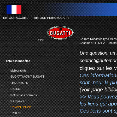
RETOUR ACCUEIL
-
RETOUR INDEX BUGATTI
bu
Ce rare Roadster Type 49 est 
1933
Chassis n° 49421-2... une par
Une question, un 
contact@automob
liste des modèles
cliquez sur les 
bibliographie
Ces information
BUGATTI AVANT BUGATTI
sont, pour la p
LES DEBUTS
(voir page biblio
L'ESSOR
la 35 et ses dérivees
>> Vous pouvez a
les royales
les liens qui ap
L'EXCELLENCE
Ces liens sont 
type 43