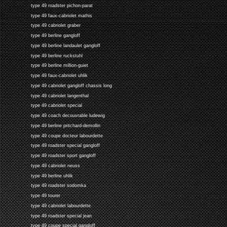
type 49 roadster pichon-parat
type 49 faux-cabriolet mathis
type 49 cabriolet graber
type 49 berline gangloff
type 49 berline landaulet gangloff
type 49 berline ruckstuhl
type 49 berline million-guiet
type 49 faux-cabriolet uhlik
type 49 cabriolet gangloff chassis long
type 49 cabriolet langenthal
type 49 cabriolet special
type 49 coach decouvrable ludewig
type 49 berline pritchard-demollin
type 49 coupe docteur labourdette
type 49 roadster special gangloff
type 49 roadster sport gangloff
type 49 cabriolet neuss
type 49 berline uhlik
type 49 roadster sodomka
type 49 tourer
type 49 cabriolet labourdette
type 49 roadster special jean
type 49 coupe special gangloff