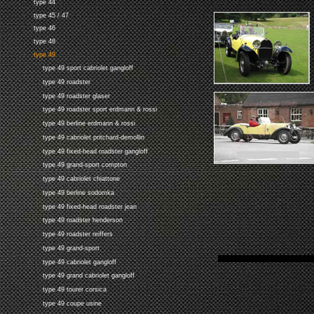
type 44
type 45 / 47
type 46
type 48
type 49
type 49 sport cabriolet gangloff
type 49 roadster
type 49 roadster glaser
type 49 roadster sport erdmann & rossi
type 49 berline erdmann & rossi
type 49 cabriolet pritchard-demollin
type 49 fixed-head roadster gangloff
type 49 grand-sport compton
type 49 cabriolet chiattone
type 49 berline sodomka
type 49 fixed-head roadster jean
type 49 roadster henderson
type 49 roadster reiffers
type 49 grand-sport
type 49 cabriolet gangloff
type 49 grand cabriolet gangloff
type 49 tourer corsica
type 49 coupe usine