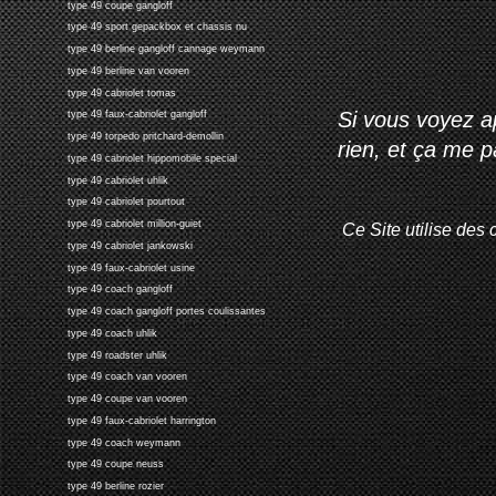
type 49 coupe gangloff
type 49 sport gepackbox et chassis nu
type 49 berline gangloff cannage weymann
type 49 berline van vooren
type 49 cabriolet tomas
Si vous voyez ap
type 49 faux-cabriolet gangloff
type 49 torpedo pritchard-demollin
rien, et ça me 
type 49 cabriolet hippomobile special
type 49 cabriolet uhlik
type 49 cabriolet pourtout
type 49 cabriolet million-guiet
Ce Site utilise des 
type 49 cabriolet jankowski
type 49 faux-cabriolet usine
type 49 coach gangloff
type 49 coach gangloff portes coulissantes
type 49 coach uhlik
type 49 roadster uhlik
type 49 coach van vooren
type 49 coupe van vooren
type 49 faux-cabriolet harrington
type 49 coach weymann
type 49 coupe neuss
type 49 berline rozier