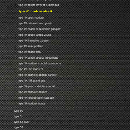
type 49 berline lavocat & marsaud
type 49 roadster abbott
type 49 sport roadster
type 49 cabriolet van rijswijk
type 49 coach semi-berline gangloff
type 49 coupe james young
type 49 limousine gangloff
type 49 semi-profilee
type 49 coach sical
type 49 coach special labourdette
type 49 roadster special labourdette
type 49 / 55 roadster
type 49 cabriolet special gangloff
type 49 / 57 grand-prix
type 49 grand cabriolet special
type 49 cabriolet beutler
type 49 torpedo sport faassen
type 49 roadster neuss
type 50
type 51
type 52 baby
type 53