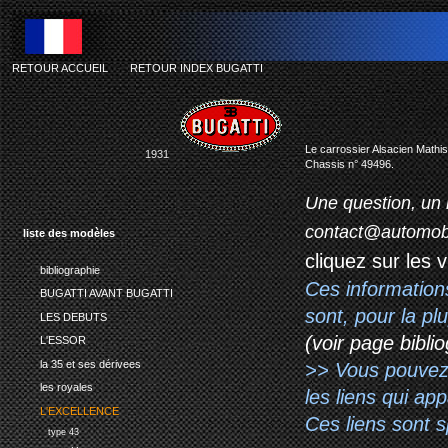
RETOUR ACCUEIL
-
RETOUR INDEX BUGATTI
Le carrossier Alsacien Mathis
1931
Chassis n° 49496.
Une question, un 
contact@automob
liste des modèles
cliquez sur les 
bibliographie
Ces information
BUGATTI AVANT BUGATTI
sont, pour la p
LES DEBUTS
(voir page biblio
L'ESSOR
la 35 et ses dérivees
>> Vous pouvez a
les royales
les liens qui ap
L'EXCELLENCE
Ces liens sont 
type 43