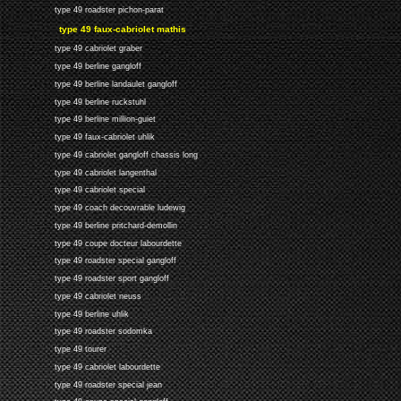
type 49 roadster pichon-parat
type 49 faux-cabriolet mathis
type 49 cabriolet graber
type 49 berline gangloff
type 49 berline landaulet gangloff
type 49 berline ruckstuhl
type 49 berline million-guiet
type 49 faux-cabriolet uhlik
type 49 cabriolet gangloff chassis long
type 49 cabriolet langenthal
type 49 cabriolet special
type 49 coach decouvrable ludewig
type 49 berline pritchard-demollin
type 49 coupe docteur labourdette
type 49 roadster special gangloff
type 49 roadster sport gangloff
type 49 cabriolet neuss
type 49 berline uhlik
type 49 roadster sodomka
type 49 tourer
type 49 cabriolet labourdette
type 49 roadster special jean