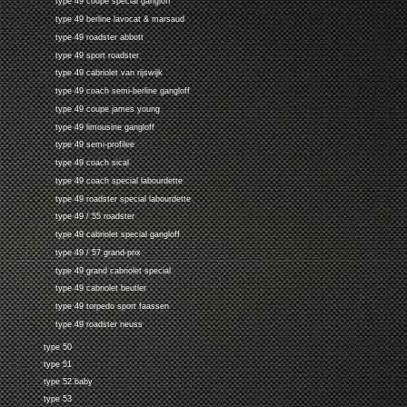
type 49 coupe special gangloff
type 49 berline lavocat & marsaud
type 49 roadster abbott
type 49 sport roadster
type 49 cabriolet van rijswijk
type 49 coach semi-berline gangloff
type 49 coupe james young
type 49 limousine gangloff
type 49 semi-profilee
type 49 coach sical
type 49 coach special labourdette
type 49 roadster special labourdette
type 49 / 55 roadster
type 49 cabriolet special gangloff
type 49 / 57 grand-prix
type 49 grand cabriolet special
type 49 cabriolet beutler
type 49 torpedo sport faassen
type 49 roadster neuss
type 50
type 51
type 52 baby
type 53