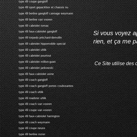
type 49 coupe gangloff
type 49 sport gepackbox et chassis nu
type 49 berline gangloff cannage weymann
type 49 berline van vooren
type 49 cabriolet tomas
Si vous voyez ap
type 49 faux-cabriolet gangloff
type 49 torpedo pritchard-demollin
rien, et ça me 
type 49 cabriolet hippomobile special
type 49 cabriolet uhlik
type 49 cabriolet pourtout
type 49 cabriolet million-guiet
Ce Site utilise des 
type 49 cabriolet jankowski
type 49 faux-cabriolet usine
type 49 coach gangloff
type 49 coach gangloff portes coulissantes
type 49 coach uhlik
type 49 roadster uhlik
type 49 coach van vooren
type 49 coupe van vooren
type 49 faux-cabriolet harrington
type 49 coach weymann
type 49 coupe neuss
type 49 berline rozier