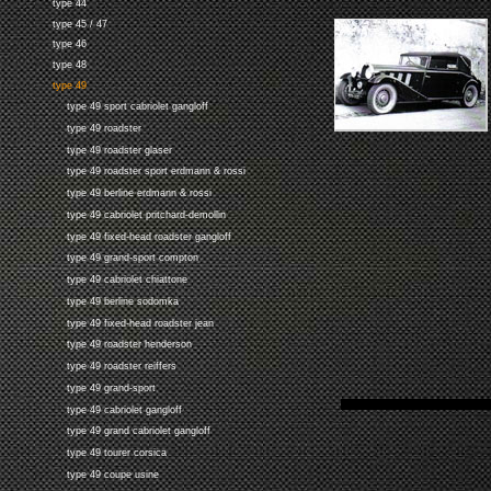
type 44
type 45 / 47
type 46
type 48
type 49
type 49 sport cabriolet gangloff
type 49 roadster
type 49 roadster glaser
type 49 roadster sport erdmann & rossi
type 49 berline erdmann & rossi
type 49 cabriolet pritchard-demollin
type 49 fixed-head roadster gangloff
type 49 grand-sport compton
type 49 cabriolet chiattone
type 49 berline sodomka
type 49 fixed-head roadster jean
type 49 roadster henderson
type 49 roadster reiffers
type 49 grand-sport
type 49 cabriolet gangloff
type 49 grand cabriolet gangloff
type 49 tourer corsica
type 49 coupe usine