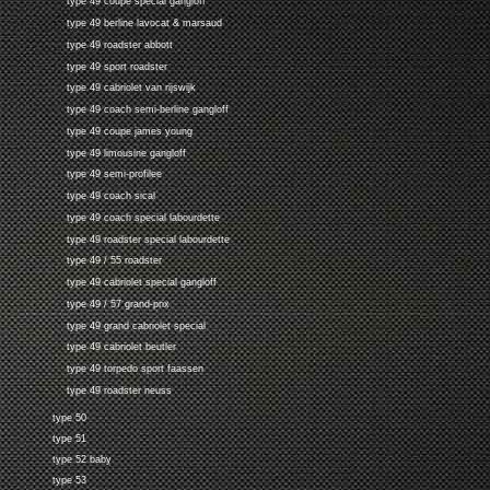
type 49 coupe special gangloff
type 49 berline lavocat & marsaud
type 49 roadster abbott
type 49 sport roadster
type 49 cabriolet van rijswijk
type 49 coach semi-berline gangloff
type 49 coupe james young
type 49 limousine gangloff
type 49 semi-profilee
type 49 coach sical
type 49 coach special labourdette
type 49 roadster special labourdette
type 49 / 55 roadster
type 49 cabriolet special gangloff
type 49 / 57 grand-prix
type 49 grand cabriolet special
type 49 cabriolet beutler
type 49 torpedo sport faassen
type 49 roadster neuss
type 50
type 51
type 52 baby
type 53