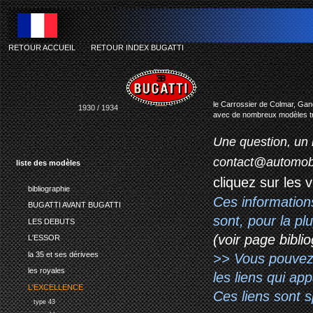
RETOUR ACCUEIL
-
RETOUR INDEX BUGATTI
bu
le Carrossier de Colmar, Gangl
1930 / 1934
avec de nombreux modèles tr
Une question, un 
contact@automob
liste des modèles
cliquez sur les 
bibliographie
Ces information
BUGATTI AVANT BUGATTI
sont, pour la p
LES DEBUTS
(voir page biblio
L'ESSOR
la 35 et ses dérivees
>> Vous pouvez a
les royales
les liens qui ap
L'EXCELLENCE
Ces liens sont 
type 43