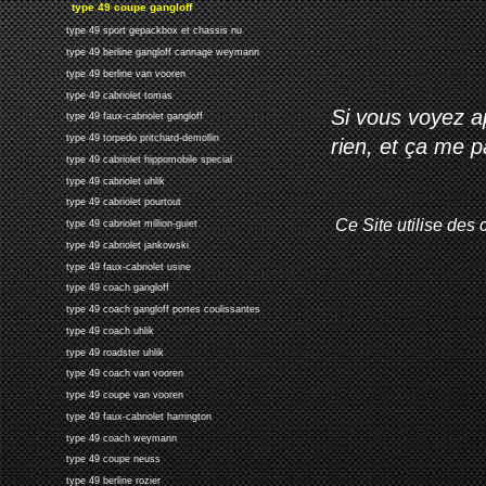
type 49 coupe gangloff
type 49 sport gepackbox et chassis nu
type 49 berline gangloff cannage weymann
type 49 berline van vooren
type 49 cabriolet tomas
Si vous voyez ap
type 49 faux-cabriolet gangloff
type 49 torpedo pritchard-demollin
rien, et ça me 
type 49 cabriolet hippomobile special
type 49 cabriolet uhlik
type 49 cabriolet pourtout
Ce Site utilise des 
type 49 cabriolet million-guiet
type 49 cabriolet jankowski
type 49 faux-cabriolet usine
type 49 coach gangloff
type 49 coach gangloff portes coulissantes
type 49 coach uhlik
type 49 roadster uhlik
type 49 coach van vooren
type 49 coupe van vooren
type 49 faux-cabriolet harrington
type 49 coach weymann
type 49 coupe neuss
type 49 berline rozier