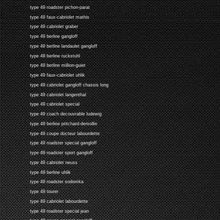
type 49 roadster pichon-parat
type 49 faux-cabriolet mathis
type 49 cabriolet graber
type 49 berline gangloff
type 49 berline landaulet gangloff
type 49 berline ruckstuhl
type 49 berline million-guiet
type 49 faux-cabriolet uhlik
type 49 cabriolet gangloff chassis long
type 49 cabriolet langenthal
type 49 cabriolet special
type 49 coach decouvrable ludewig
type 49 berline pritchard-demollin
type 49 coupe docteur labourdette
type 49 roadster special gangloff
type 49 roadster sport gangloff
type 49 cabriolet neuss
type 49 berline uhlik
type 49 roadster sodomka
type 49 tourer
type 49 cabriolet labourdette
type 49 roadster special jean