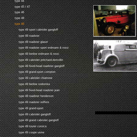
type 44
type 45 / 47
type 46
type 48
type 49
type 49 sport cabriolet gangloff
type 49 roadster
type 49 roadster glaser
type 49 roadster sport erdmann & rossi
type 49 berline erdmann & rossi
type 49 cabriolet pritchard-demollin
type 49 fixed-head roadster gangloff
type 49 grand-sport compton
type 49 cabriolet chiattone
type 49 berline sodomka
type 49 fixed-head roadster jean
type 49 roadster henderson
type 49 roadster reiffers
type 49 grand-sport
type 49 cabriolet gangloff
type 49 grand cabriolet gangloff
type 49 tourer corsica
type 49 coupe usine