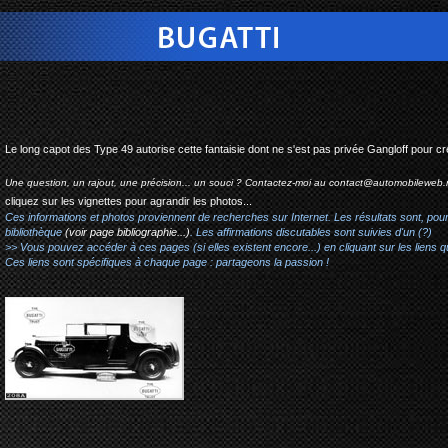
bugatti type 49 coach gan
Le long capot des Type 49 autorise cette fantaisie dont ne s'est pas privée Gangloff pour c
Une question, un rajout, une précision... un souci ? Contactez-moi au
contact@automobileweb.
cliquez sur les vignettes pour agrandir les photos...
Ces informations et photos proviennent de recherches sur Internet. Les résultats sont, pou
bibliothèque
(voir page bibliographie...)
. Les affirmations discutables sont suivies d'un (?)
>> Vous pouvez accéder à ces pages (si elles existent encore...) en cliquant sur les liens qu
Ces liens sont spécifiques à chaque page : partageons la passion !