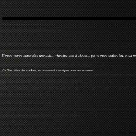
Si vous voyez apparaitre une pub... n'hésitez pas à cliquer... ça ne vous coûte rien, et ça 
Ce Site utilise des cookies, en continuant à naviguer, vous les acceptez