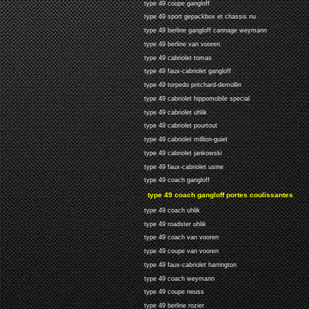
type 49 coupe gangloff
type 49 sport gepackbox et chassis nu
type 49 berline gangloff cannage weymann
type 49 berline van vooren
type 49 cabriolet tomas
type 49 faux-cabriolet gangloff
type 49 torpedo pritchard-demollin
type 49 cabriolet hippomobile special
type 49 cabriolet uhlik
type 49 cabriolet pourtout
type 49 cabriolet million-guiet
type 49 cabriolet jankowski
type 49 faux-cabriolet usine
type 49 coach gangloff
type 49 coach gangloff portes coulissantes
type 49 coach uhlik
type 49 roadster uhlik
type 49 coach van vooren
type 49 coupe van vooren
type 49 faux-cabriolet harrington
type 49 coach weymann
type 49 coupe neuss
type 49 berline rozier