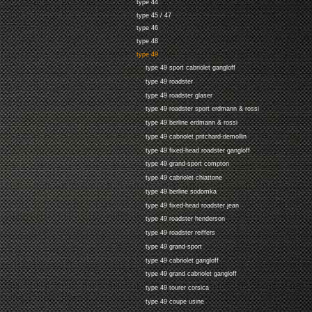
type 44
type 45 / 47
type 46
type 48
type 49
type 49 sport cabriolet gangloff
type 49 roadster
type 49 roadster glaser
type 49 roadster sport erdmann & rossi
type 49 berline erdmann & rossi
type 49 cabriolet pritchard-demollin
type 49 fixed-head roadster gangloff
type 49 grand-sport compton
type 49 cabriolet chiattone
type 49 berline sodomka
type 49 fixed-head roadster jean
type 49 roadster henderson
type 49 roadster reiffers
type 49 grand-sport
type 49 cabriolet gangloff
type 49 grand cabriolet gangloff
type 49 tourer corsica
type 49 coupe usine