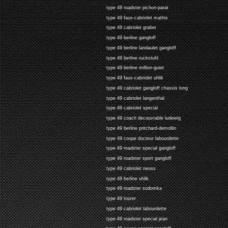
type 49 roadster pichon-parat
type 49 faux-cabriolet mathis
type 49 cabriolet graber
type 49 berline gangloff
type 49 berline landaulet gangloff
type 49 berline ruckstuhl
type 49 berline million-guiet
type 49 faux-cabriolet uhlik
type 49 cabriolet gangloff chassis long
type 49 cabriolet langenthal
type 49 cabriolet special
type 49 coach decouvrable ludewig
type 49 berline pritchard-demollin
type 49 coupe docteur labourdette
type 49 roadster special gangloff
type 49 roadster sport gangloff
type 49 cabriolet neuss
type 49 berline uhlik
type 49 roadster sodomka
type 49 tourer
type 49 cabriolet labourdette
type 49 roadster special jean