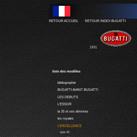
RETOUR ACCUEIL
-
RETOUR INDEX BUGATTI
1931
liste des modèles
bibliographie
BUGATTI AVANT BUGATTI
LES DEBUTS
L'ESSOR
la 35 et ses dérivees
les royales
L'EXCELLENCE
type 43