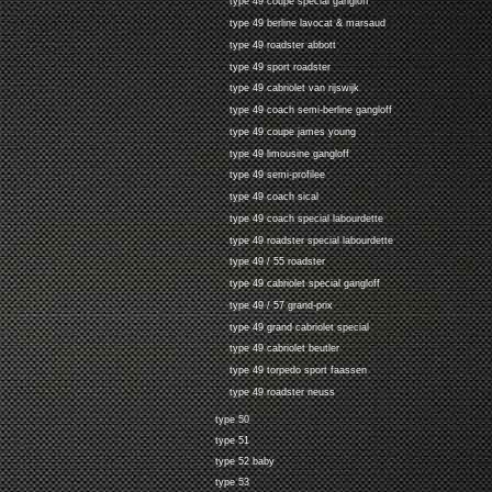
type 49 coupe special gangloff
type 49 berline lavocat & marsaud
type 49 roadster abbott
type 49 sport roadster
type 49 cabriolet van rijswijk
type 49 coach semi-berline gangloff
type 49 coupe james young
type 49 limousine gangloff
type 49 semi-profilee
type 49 coach sical
type 49 coach special labourdette
type 49 roadster special labourdette
type 49 / 55 roadster
type 49 cabriolet special gangloff
type 49 / 57 grand-prix
type 49 grand cabriolet special
type 49 cabriolet beutler
type 49 torpedo sport faassen
type 49 roadster neuss
type 50
type 51
type 52 baby
type 53