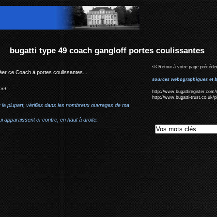
gloff portes coulissantes
<< Retour à votre page précéden
réer ce Coach à portes coulissantes...
sources webographiques et b
net
http://www.bugattiregister.com
http://www.bugatti-trust.co.uk
r la plupart, vérifiés dans les nombreux ouvrages de ma
i apparaissent ci-contre, en haut à droite.
: