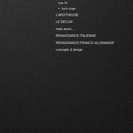
type 54
•-- back-stage
L'APOTHEOSE
LE DECLIN
mais aussi...
RENAISSANCE ITALIENNE
RENAISSANCE FRANCO-ALLEMANDE
concepts & design