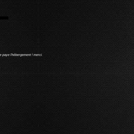
me paye l'hébergement ! merci.