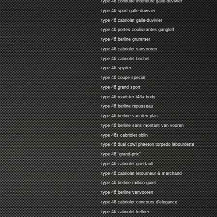
type 46 conduite interieure galle-duvivier
type 46 sport galle-duvivier
type 46 cabriolet galle-duvivier
type 46 portes coulissantes gangloff
type 46 berline grummer
type 46 cabriolet vanvooren
type 46 cabriolet brichet
type 46 spyder
type 46 coupe special
type 46 grand sport
type 46 roadster t43a body
type 46 berline repusseau
type 46 berline van den plas
type 46 berline sans montant van vooren
type 46s cabriolet oblin
type 46 dual cowl phaeton torpedo labourdette
type 46 "grand-prix"
type 46 cabriolet guettault
type 46 cabriolet letourneur & marchand
type 46 berline million-guiet
type 46 berline vanvooren
type 46 cabriolet concours d'elegance
type 46 cabriolet kellner