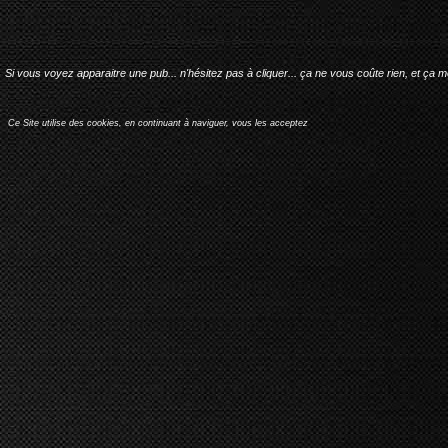
Si vous voyez apparaitre une pub... n'hésitez pas à cliquer... ça ne vous coûte rien, et ça 
Ce Site utilise des cookies, en continuant à naviguer, vous les acceptez