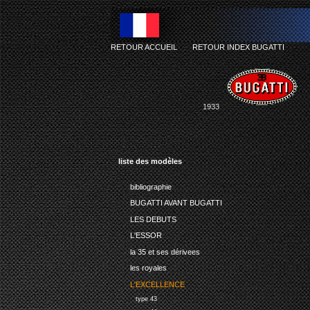
RETOUR ACCUEIL
-
RETOUR INDEX BUGATTI
1933
liste des modèles
bibliographie
BUGATTI AVANT BUGATTI
LES DEBUTS
L'ESSOR
la 35 et ses dérivees
les royales
L'EXCELLENCE
type 43