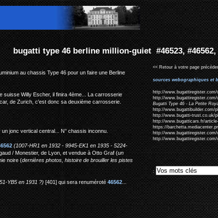
 million-guiet #46523, #46562, #46545 ?
<< Retour à votre page précéden
aluminium au chassis Type 46 pour un faire une Berline
sources webographiques et b
http://www.bugattiregister.com/
 suisse Willy Escher, il finira 4ème... La carrosserie
http://www.bugattiregister.com/
ar, de Zurich, c'est donc sa deuxième carrosserie.
Bugatti Type 46 - La Petite Ro
http://www.bugattibuilder.com/
http://www.bugatti-trust.co.uk
http://www.bugatticars.fr/articl
https://barchetta.mediacenter.
un jonc vertical central... N° chassis inconnu.
http://www.bugattiregister.com/
http://www.bugattiregister.com/
46562
(1007-HR1 en 1932 - 9945-EK1 en 1935 - 5224-
aud / Monestier, de Lyon, et vendue à Otto Graf (
un
ie noire (
dernières photos, histoire de brouiller les pistes
:
51-YB5 en 1931 ?)
[401] qui sera renuméroté
46562
...