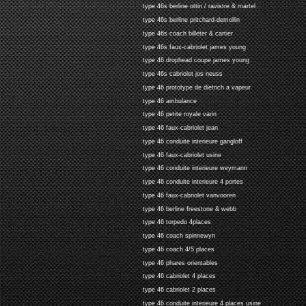
type 46s berline ottin / ravistre & martel
type 46s berline pritchard-demollin
type 46s coach billeter & cartier
type 46s faux-cabriolet james young
type 46 drophead coupe james young
type 46s cabriolet jos neuss
type 46 prototype de dietrich a vapeur
type 46 ambulance
type 46 petite royale varin
type 46 faux-cabriolet jean
type 46 conduite interieure gangloff
type 46 faux-cabriolet usine
type 46 conduite interieure weymann
type 46 conduite interieure 4 portes
type 46 faux-cabriolet vanvooren
type 46 berline freestone & webb
type 46 torpedo 4places
type 46 coach spinnewyn
type 46 coach 4/5 places
type 46 phares orientables
type 46 cabriolet 4 places
type 46 cabriolet 2 places
type 46 conduite interieure 4 places usine