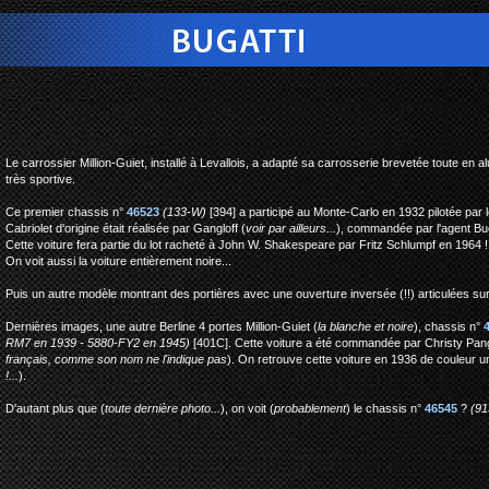
bugatti type 46 berline
Le carrossier Million-Guiet, installé à Levallois, a adapté sa carrosserie brevetée toute en 
très sportive.
Ce premier chassis n°
46523
(133-W)
[394] a participé au Monte-Carlo en 1932 pilotée par le
Cabriolet d'origine était réalisée par Gangloff (
voir par ailleurs...
), commandée par l'agent Buc
Cette voiture fera partie du lot racheté à John W. Shakespeare par Fritz Schlumpf en 1964 !
On voit aussi la voiture entièrement noire...
Puis un autre modèle montrant des portières avec une ouverture inversée (!!) articulées sur 
Dernières images, une autre Berline 4 portes Million-Guiet (
la blanche et noire
), chassis n°
RM7 en 1939 - 5880-FY2 en 1945)
[401C]. Cette voiture a été commandée par Christy Pang
français, comme son nom ne l'indique pas
). On retrouve cette voiture en 1936 de couleur un
!...
).
D'autant plus que (
toute dernière photo...
), on voit (
probablement
) le chassis n°
46545
?
(91