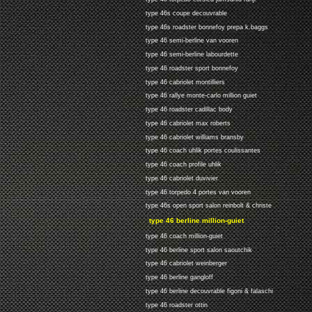
type 46s coupe decouvrable
type 46s roadster bonnefoy prepa k.baggs
type 46 semi-berline van vooren
type 46 semi-berline labourdette
type 46 roadster sport bonnefoy
type 46 cabriolet montilliers
type 46 rallye monte-carlo million guiet
type 46 roadster cadillac body
type 46 cabriolet max roberts
type 46 cabriolet williams bransby
type 46 coach uhlik portes coulissantes
type 46 coach profile uhlik
type 46 cabriolet duvivier
type 46 torpedo 4 portes van vooren
type 46s open sport salon reinbolt & christe
type 46 berline million-guiet
type 46 coach million-guiet
type 46 berline sport salon saoutchik
type 46 cabriolet weinberger
type 46 berline gangloff
type 46 berline decouvrable figoni & falaschi
type 46 roadster ottin