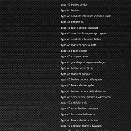
type 46 berline binder
type 46 berline
type 46 conduite interieure 2 portes usine
type 46 chassis nu
type 46 faux cabriolet gangloff
type 46 coach million-guiet gazogene
type 46 conduite interieure felber
type 46 roadster special hata
type 46 coach kellner
type 46 s supermarine
type 46 grand-sport liege-rome-liege
type 46 berline visse & haf
type 46 roadster gangloff
type 46 berline decouvrable glaser
type 46 faux cabriolet galle
type 46 berline decouvrable d'ieteren
type 46 semi-berline pillarless vanvooren
type 46 cabriolet sala
type 46 sport berline castagna
type 46 limousine belvalette
type 46 faux-cabriolet chapron
type 46 cabriolet figoni & falaschi