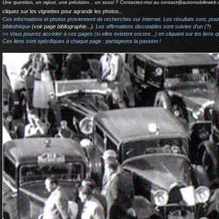
Une question, un rajout, une précision... un souci ? Contactez-moi au
contact@automobileweb.
cliquez sur les vignettes pour agrandir les photos...
Ces informations et photos proviennent de recherches sur Internet. Les résultats sont, pou
bibliothèque
(voir page bibliographie...)
. Les affirmations discutables sont suivies d'un (?)
>> Vous pouvez accéder à ces pages (si elles existent encore...) en cliquant sur les liens qu
Ces liens sont spécifiques à chaque page : partageons la passion !