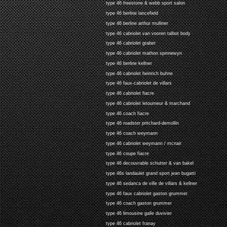
type 46 freestone & webb sport salon
type 46 berline lancefield
type 46 berline arthur mulliner
type 46 cabriolet van vooren talbot body
type 46 cabriolet graber
type 46 cabriolet mathon spinnewyn
type 46 berline kellner
type 46 cabriolet heinrich buhne
type 46 faux-cabriolet de villars
type 46 cabriolet fiacre
type 46 cabriolet letourneur & marchand
type 46 coach fiacre
type 46 roadster pritchard-demollin
type 46 coach weymann
type 46 cabriolet weymann / mcnair
type 46 coupe fiacre
type 46 decouvrable schutter & van bakel
type 46s landaulet grand sport jean bugatti
type 46 sedanca de ville de villars & kellner
type 46 faux cabriolet gaston grummer
type 46 coach gaston grummer
type 46 limousine galle duvivier
type 46 cabriolet franay