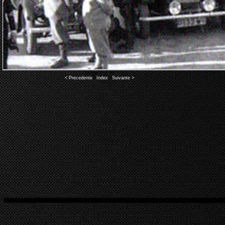
Image 6 of 33
< Precedente
|
Index
|
Suivante >