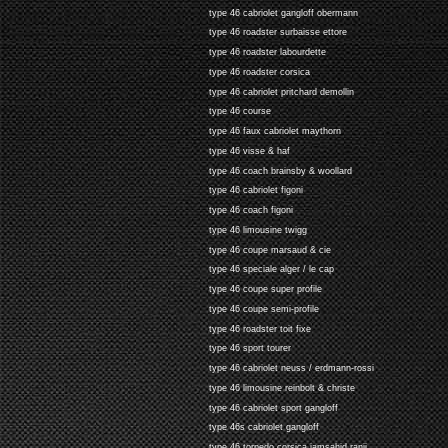
type 46 cabriolet gangloff obermann
type 46 roadster surbaisse ettore
type 46 roadster labourdette
type 46 roadster corsica
type 46 cabriolet pritchard demollin
type 46 course
type 46 faux cabriolet maythorn
type 46 visse & haf
type 46 coach brainsby & woollard
type 46 cabriolet figoni
type 46 coach figoni
type 46 limousine twigg
type 46 coupe marsaud & cie
type 46 speciale alger / le cap
type 46 coupe super profile
type 46 coupe semi-profile
type 46 roadster toit fixe
type 46 sport tourer
type 46 cabriolet neuss / erdmann-rossi
type 46 limousine reinbolt & christe
type 46 cabriolet sport gangloff
type 46s cabriolet gangloff
type 46 torpedo corsica jamsahid ranji