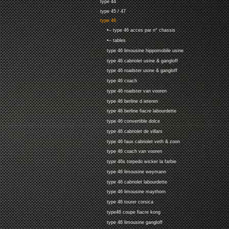
type 44
type 45 / 47
type 46
•-- type 46 acces par n° chassis
•-- tables
type 46 limousine hippomobile usine
type 46 cabriolet usine & gangloff
type 46 roadster usine & gangloff
type 46 coach
type 46 roadster van vooren
type 46 berline d ieteren
type 46 berline fiacre labourdette
type 46 convertible dolce
type 46 cabriolet de villars
type 46 faux cabriolet veth & zoon
type 46 coach van vooren
type 46s torpedo wicker la farbie
type 46 limousine weymann
type 46 cabriolet labourdette
type 46 limousine maythorn
type 46 tourer corsica
type46 coupe fiacre kong
type 46 limousine gangloff