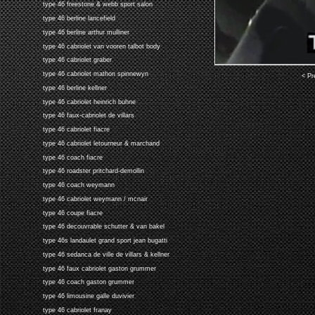
type 46 freestone & webb sport salon
type 46 berline lancefield
type 46 berline arthur mulliner
type 46 cabriolet van vooren talbot body
type 46 cabriolet graber
type 46 cabriolet mathon spinnewyn
< Pr
type 46 berline kellner
type 46 cabriolet heinrich buhne
type 46 faux-cabriolet de villars
type 46 cabriolet fiacre
type 46 cabriolet letourneur & marchand
type 46 coach fiacre
type 46 roadster pritchard-demollin
type 46 coach weymann
type 46 cabriolet weymann / mcnair
type 46 coupe fiacre
type 46 decouvrable schutter & van bakel
type 46s landaulet grand sport jean bugatti
type 46 sedanca de ville de villars & kellner
type 46 faux cabriolet gaston grummer
type 46 coach gaston grummer
type 46 limousine galle duvivier
type 46 cabriolet franay