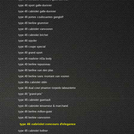
type 46 sport galle-duvivier
type 46 cabriolet galle-duvivier
type 46 portes coulissantes gangloff
type 46 berline grummer
type 46 cabriolet vanvooren
type 46 cabriolet brichet
type 46 spyder
type 46 coupe special
type 46 grand sport
type 46 roadster t43a body
type 46 berline repusseau
type 46 berline van den plas
type 46 berline sans montant van vooren
type 46s cabriolet oblin
type 46 dual cowl phaeton torpedo labourdette
type 46 "grand-prix"
type 46 cabriolet guettault
type 46 cabriolet letourneur & marchand
type 46 berline million-guiet
type 46 berline vanvooren
type 46 cabriolet concours d'elegance
type 46 cabriolet kellner