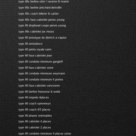
type 46s berline ottin / ravistre & martel
type 46s berline pritchard-demollin
type 46s coach billeter & cartier
type 46s faux-cabriolet james young
type 46 drophead coupe james young
type 46s cabriolet jos neuss
type 46 prototype de dietrich a vapeur
type 46 ambulance
type 46 petite royale varin
type 46 faux-cabriolet jean
type 46 conduite interieure gangloff
type 46 faux-cabriolet usine
type 46 conduite interieure weymann
type 46 conduite interieure 4 portes
type 46 faux-cabriolet vanvooren
type 46 berline freestone & webb
type 46 torpedo 4places
type 46 coach spinnewyn
type 46 coach 4/5 places
type 46 phares orientables
type 46 cabriolet 4 places
type 46 cabriolet 2 places
type 46 conduite interieure 4 places usine