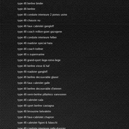
type 46 berline binder
type 46 berline
type 46 conduite interieure 2 portes usine
type 46 chassis nu
type 46 faux cabriolet gangloff
type 46 coach million-guiet gazogene
type 46 conduite interieure felber
type 46 roadster special hata
type 46 coach kellner
type 46 s supermarine
type 46 grand-sport liege-rome-liege
type 46 berline visse & haf
type 46 roadster gangloff
type 46 berline decouvrable glaser
type 46 faux cabriolet galle
type 46 berline decouvrable d'ieteren
type 46 semi-berline pillarless vanvooren
type 46 cabriolet sala
type 46 sport berline castagna
type 46 limousine belvalette
type 46 faux-cabriolet chapron
type 46 cabriolet figoni & falaschi
type 46 conduite interieure galle-duvivier