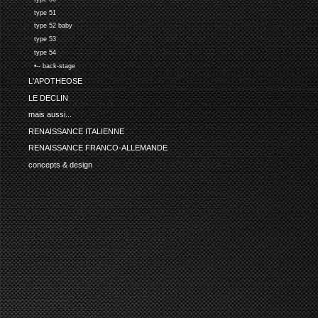
type 51
type 52 baby
type 53
type 54
•-- back-stage
L'APOTHEOSE
LE DECLIN
mais aussi...
RENAISSANCE ITALIENNE
RENAISSANCE FRANCO-ALLEMANDE
concepts & design