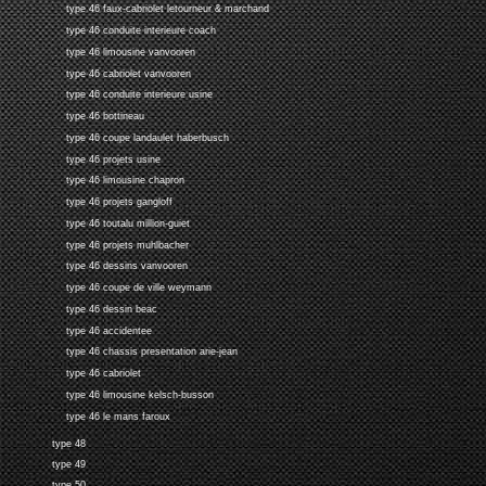
type 46 faux-cabriolet letourneur & marchand
type 46 conduite interieure coach
type 46 limousine vanvooren
type 46 cabriolet vanvooren
type 46 conduite interieure usine
type 46 bottineau
type 46 coupe landaulet haberbusch
type 46 projets usine
type 46 limousine chapron
type 46 projets gangloff
type 46 toutalu million-guiet
type 46 projets muhlbacher
type 46 dessins vanvooren
type 46 coupe de ville weymann
type 46 dessin beac
type 46 accidentee
type 46 chassis presentation arie-jean
type 46 cabriolet
type 46 limousine kelsch-busson
type 46 le mans faroux
type 48
type 49
type 50