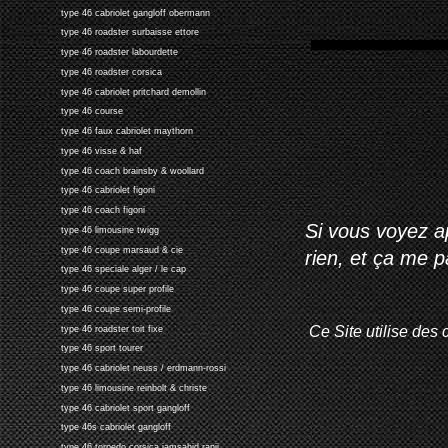
type 46 cabriolet gangloff obermann
type 46 roadster surbaisse ettore
type 46 roadster labourdette
type 46 roadster corsica
type 46 cabriolet pritchard demollin
type 46 course
type 46 faux cabriolet maythorn
type 46 visse & haf
type 46 coach brainsby & woollard
type 46 cabriolet figoni
type 46 coach figoni
Si vous voyez ap
type 46 limousine twigg
type 46 coupe marsaud & cie
rien, et ça me 
type 46 speciale alger / le cap
type 46 coupe super profile
type 46 coupe semi-profile
Ce Site utilise des 
type 46 roadster toit fixe
type 46 sport tourer
type 46 cabriolet neuss / erdmann-rossi
type 46 limousine reinbolt & christe
type 46 cabriolet sport gangloff
type 46s cabriolet gangloff
type 46 torpedo corsica jamsahid ranji