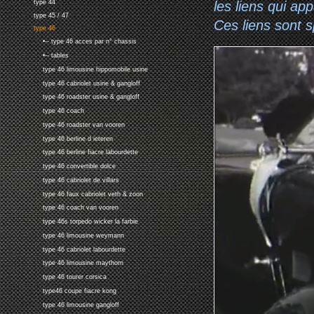
les liens qui ap
type 44
type 45 / 47
Ces liens sont 
type 46
•-- type 46 acces par n° chassis
•-- tables
type 46 limousine hippomobile usine
type 46 cabriolet usine & gangloff
type 46 roadster usine & gangloff
type 46 coach
type 46 roadster van vooren
type 46 berline d ieteren
type 46 berline fiacre labourdette
type 46 convertible dolce
type 46 cabriolet de villars
type 46 faux cabriolet veth & zoon
type 46 coach van vooren
type 46s torpedo wicker la farbie
type 46 limousine weymann
type 46 cabriolet labourdette
type 46 limousine maythorn
type 46 tourer corsica
type46 coupe fiacre kong
type 46 limousine gangloff