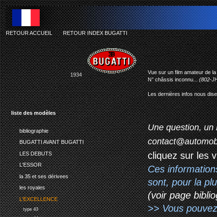
RETOUR ACCUEIL
-
RETOUR INDEX BUGATTI
Vue sur un film amateur de l
1934
N° châssis inconnu...
(802-J
Les dernières infos nous disen
liste des modèles
Une question, un 
bibliographie
contact@automob
BUGATTI AVANT BUGATTI
cliquez sur les 
LES DEBUTS
L'ESSOR
Ces information
la 35 et ses dérivees
sont, pour la p
les royales
(voir page biblio
L'EXCELLENCE
>> Vous pouvez a
type 43