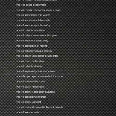
type 46s coupe decouvrable
type 46s roadster bonnefoy prepa k.baggs
type 46 semi-berline van vooren
type 46 semi-berline labourdette
type 46 roadster sport bonnefoy
type 46 cabriolet montilliers
type 46 rallye monte-carlo million guiet
type 46 roadster cadillac body
type 46 cabriolet max roberts
type 46 cabriolet williams bransby
type 46 coach uhlik portes coulissantes
type 46 coach profile uhlik
type 46 cabriolet duvivier
type 46 torpedo 4 portes van vooren
type 46s open sport salon reinbolt & christe
type 46 berline million-guiet
type 46 coach million-guiet
type 46 berline sport salon saoutchik
type 46 cabriolet weinberger
type 46 berline gangloff
type 46 berline decouvrable figoni & falaschi
type 46 roadster ottin