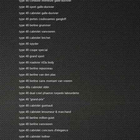
type 46 conduite interieure galle-duvivier
type 46 sport galle-duvivier
type 46 cabriolet galle-duvivier
type 46 portes coulissantes gangloff
type 46 berline grummer
type 46 cabriolet vanvooren
type 46 cabriolet brichet
type 46 spyder
type 46 coupe special
type 46 grand sport
type 46 roadster t43a body
type 46 berline repusseau
type 46 berline van den plas
type 46 berline sans montant van vooren
type 46s cabriolet oblin
type 46 dual cowl phaeton torpedo labourdette
type 46 "grand-prix"
type 46 cabriolet guettault
type 46 cabriolet letourneur & marchand
type 46 berline million-guiet
type 46 berline vanvooren
type 46 cabriolet concours d'elegance
type 46 cabriolet kellner