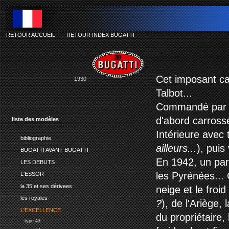
RETOUR ACCUEIL
-
RETOUR INDEX BUGATTI
b
Cet imposant ca
1930
Talbot...
Commandé par l'
d'abord carrossé
liste des modèles
Intérieure avec
bibliographie
ailleurs...
), puis
BUGATTI AVANT BUGATTI
En 1942, un pari
LES DEBUTS
les Pyrénées...
L'ESSOR
la 35 et ses dérivees
neige et le froi
les royales
?
), de l'Ariège,
L'EXCELLENCE
du propriétaire,
type 43