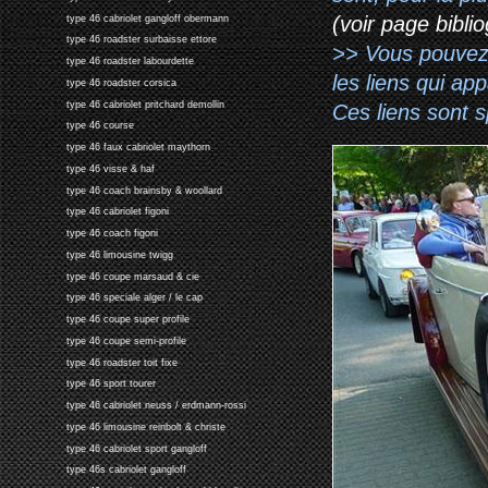
(voir page biblio
type 46 cabriolet gangloff obermann
type 46 roadster surbaisse ettore
>> Vous pouvez a
type 46 roadster labourdette
les liens qui ap
type 46 roadster corsica
type 46 cabriolet pritchard demollin
Ces liens sont 
type 46 course
type 46 faux cabriolet maythorn
type 46 visse & haf
type 46 coach brainsby & woollard
type 46 cabriolet figoni
type 46 coach figoni
type 46 limousine twigg
type 46 coupe marsaud & cie
type 46 speciale alger / le cap
type 46 coupe super profile
type 46 coupe semi-profile
type 46 roadster toit fixe
type 46 sport tourer
type 46 cabriolet neuss / erdmann-rossi
type 46 limousine reinbolt & christe
type 46 cabriolet sport gangloff
type 46s cabriolet gangloff