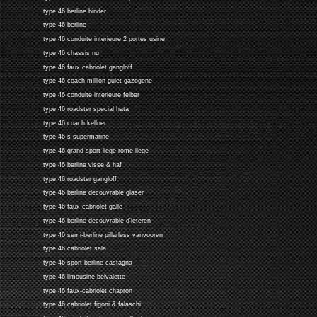
type 46 berline binder
type 46 berline
type 46 conduite interieure 2 portes usine
type 46 chassis nu
type 46 faux cabriolet gangloff
type 46 coach million-guiet gazogene
type 46 conduite interieure felber
type 46 roadster special hata
type 46 coach kellner
type 46 s supermarine
type 46 grand-sport liege-rome-liege
type 46 berline visse & haf
type 46 roadster gangloff
type 46 berline decouvrable glaser
type 46 faux cabriolet galle
type 46 berline decouvrable d'ieteren
type 46 semi-berline pillarless vanvooren
type 46 cabriolet sala
type 46 sport berline castagna
type 46 limousine belvalette
type 46 faux-cabriolet chapron
type 46 cabriolet figoni & falaschi