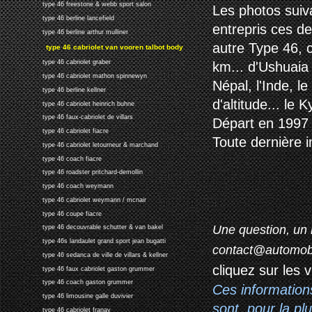
type 46 freestone & webb sport salon
Les photos suiv
type 46 berline lancefield
entrepris ces d
type 46 berline arthur mulliner
autre Type 46, 
type 46 cabriolet van vooren talbot body
type 46 cabriolet graber
km... d'Ushuaia 
type 46 cabriolet mathon spinnewyn
Népal, l'Inde, 
type 46 berline kellner
d'altitude... le 
type 46 cabriolet heinrich buhne
type 46 faux-cabriolet de villars
Départ en 1997 
type 46 cabriolet fiacre
Toute dernière i
type 46 cabriolet letourneur & marchand
type 46 coach fiacre
type 46 roadster pritchard-demollin
type 46 coach weymann
type 46 cabriolet weymann / mcnair
type 46 coupe fiacre
Une question, un 
type 46 decouvrable schutter & van bakel
type 46s landaulet grand sport jean bugatti
contact@automob
type 46 sedanca de ville de villars & kellner
cliquez sur les 
type 46 faux cabriolet gaston grummer
type 46 coach gaston grummer
Ces information
type 46 limousine galle duvivier
sont, pour la p
type 46 cabriolet franay