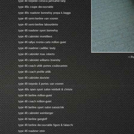
type 46 torpedo corsica jamsahid ranji
type 46s coupe decouvrable
type 46s roadster bonnefoy prepa k.baggs
type 46 semi-berline van vooren
type 46 semi-berline labourdette
type 46 roadster sport bonnefoy
type 46 cabriolet montilliers
type 46 rallye monte-carlo million guiet
type 46 roadster cadillac body
type 46 cabriolet max roberts
< Pr
type 46 cabriolet williams bransby
type 46 coach uhlik portes coulissantes
type 46 coach profile uhlik
type 46 cabriolet duvivier
type 46 torpedo 4 portes van vooren
type 46s open sport salon reinbolt & christe
type 46 berline million-guiet
type 46 coach million-guiet
type 46 berline sport salon saoutchik
type 46 cabriolet weinberger
type 46 berline gangloff
type 46 berline decouvrable figoni & falaschi
type 46 roadster ottin