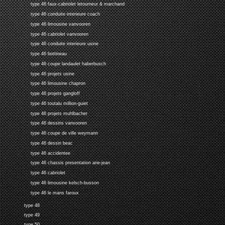
type 46 faux-cabriolet letourneur & marchand
type 46 conduite interieure coach
type 46 limousine vanvooren
type 46 cabriolet vanvooren
type 46 conduite interieure usine
type 46 bottineau
type 46 coupe landaulet haberbusch
type 46 projets usine
type 46 limousine chapron
type 46 projets gangloff
type 46 toutalu million-guiet
type 46 projets muhlbacher
type 46 dessins vanvooren
type 46 coupe de ville weymann
type 46 dessin beac
type 46 accidentee
type 46 chassis presentation arie-jean
type 46 cabriolet
type 46 limousine kelsch-busson
type 46 le mans faroux
type 48
type 49
type 50