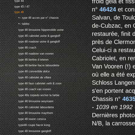
froid gela et fi
type 44
type 45 / 47
n°
46424
et con
type 46
Salvan, de Toul
•-- type 46 acces par n° chassis
de-Cubzac, en G
•-- tables
type 46 limousine hippomobile usine
restaurée, fini
type 46 cabriolet usine & gangloff
près de Clermon
type 46 roadster usine & gangloff
type 46 coach
Celui-ci a resta
type 46 roadster van vooren
Cabriolet, en re
type 46 berline d ieteren
Van Vooren (!) 
type 46 berline fiacre labourdette
type 46 convertible dolce
où elle a été 
type 46 cabriolet de villars
Schloss Langenb
type 46 faux cabriolet veth & zoon
s'en portent acq
type 46 coach van vooren
type 46s torpedo wicker la farbie
Chassis n°
463
type 46 limousine weymann
- 1039 en 1992
type 46 cabriolet labourdette
type 46 limousine maythorn
Dernières photo
type 46 tourer corsica
N/B, la carross
type46 coupe fiacre kong
type 46 limousine gangloff