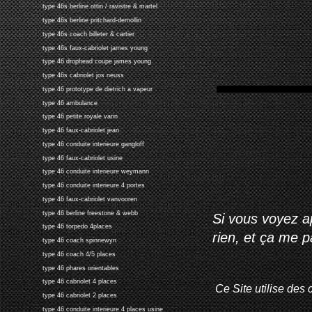
type 46s berline ottin / ravistre & martel
type 46s berline pritchard-demollin
type 46s coach billeter & cartier
type 46s faux-cabriolet james young
type 46 drophead coupe james young
type 46s cabriolet jos neuss
type 46 prototype de dietrich a vapeur
type 46 ambulance
type 46 petite royale varin
type 46 faux-cabriolet jean
type 46 conduite interieure gangloff
type 46 faux-cabriolet usine
type 46 conduite interieure weymann
type 46 conduite interieure 4 portes
type 46 faux-cabriolet vanvooren
type 46 berline freestone & webb
Si vous voyez ap
type 46 torpedo 4places
rien, et ça me 
type 46 coach spinnewyn
type 46 coach 4/5 places
type 46 phares orientables
type 46 cabriolet 4 places
Ce Site utilise des 
type 46 cabriolet 2 places
type 46 conduite interieure 4 places usine