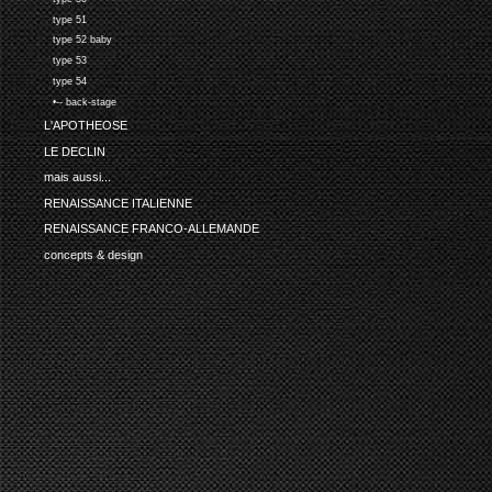
type 51
type 52 baby
type 53
type 54
•-- back-stage
L'APOTHEOSE
LE DECLIN
mais aussi...
RENAISSANCE ITALIENNE
RENAISSANCE FRANCO-ALLEMANDE
concepts & design