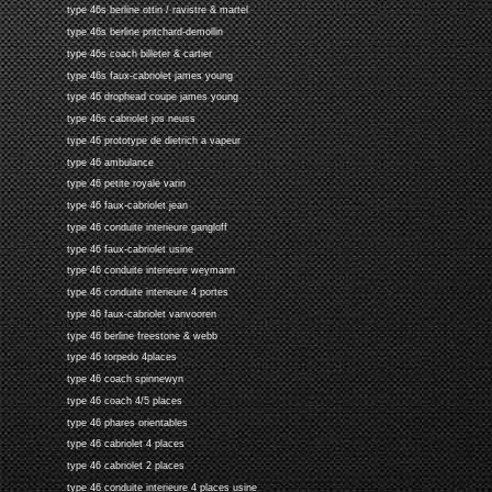
type 46s berline ottin / ravistre & martel
type 46s berline pritchard-demollin
type 46s coach billeter & cartier
type 46s faux-cabriolet james young
type 46 drophead coupe james young
type 46s cabriolet jos neuss
type 46 prototype de dietrich a vapeur
type 46 ambulance
type 46 petite royale varin
type 46 faux-cabriolet jean
type 46 conduite interieure gangloff
type 46 faux-cabriolet usine
type 46 conduite interieure weymann
type 46 conduite interieure 4 portes
type 46 faux-cabriolet vanvooren
type 46 berline freestone & webb
type 46 torpedo 4places
type 46 coach spinnewyn
type 46 coach 4/5 places
type 46 phares orientables
type 46 cabriolet 4 places
type 46 cabriolet 2 places
type 46 conduite interieure 4 places usine