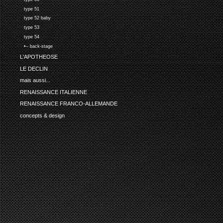
type 51
type 52 baby
type 53
type 54
•-- back-stage
L'APOTHEOSE
LE DECLIN
mais aussi...
RENAISSANCE ITALIENNE
RENAISSANCE FRANCO-ALLEMANDE
concepts & design