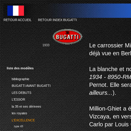
RETOUR ACCUEIL
-
RETOUR INDEX BUGATTI
bu
Le carrossier Mi
1933
déjà vue en Berl
La blanche et no
liste des modèles
1934 - 8950-RM
bibliographie
Pernot. Elle se
BUGATTI AVANT BUGATTI
ailleurs...
).
LES DEBUTS
L'ESSOR
la 35 et ses dérivees
Million-Ghiet a
les royales
Vizcaya, en ver
L'EXCELLENCE
Carlo par Louis 
type 43