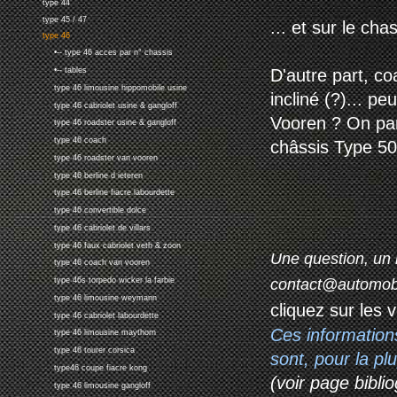
type 44
type 45 / 47
... et sur le cha
type 46
•-- type 46 acces par n° chassis
D'autre part, c
•-- tables
type 46 limousine hippomobile usine
incliné (?)... pe
type 46 cabriolet usine & gangloff
Vooren ? On par
type 46 roadster usine & gangloff
type 46 coach
châssis Type 50 
type 46 roadster van vooren
type 46 berline d ieteren
type 46 berline fiacre labourdette
type 46 convertible dolce
type 46 cabriolet de villars
type 46 faux cabriolet veth & zoon
Une question, un 
type 46 coach van vooren
contact@automob
type 46s torpedo wicker la farbie
type 46 limousine weymann
cliquez sur les 
type 46 cabriolet labourdette
Ces information
type 46 limousine maythorn
type 46 tourer corsica
sont, pour la p
type46 coupe fiacre kong
(voir page biblio
type 46 limousine gangloff