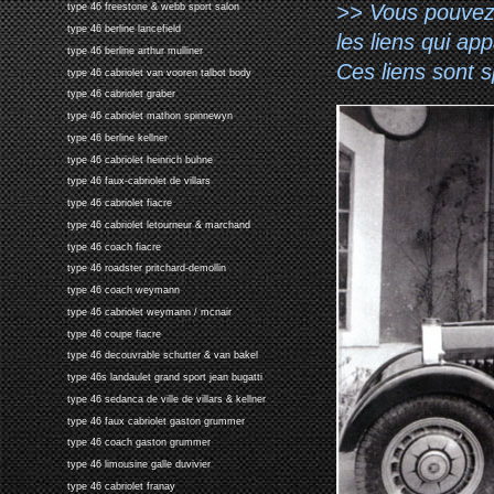
>> Vous pouvez a
type 46 freestone & webb sport salon
type 46 berline lancefield
les liens qui ap
type 46 berline arthur mulliner
Ces liens sont 
type 46 cabriolet van vooren talbot body
type 46 cabriolet graber
type 46 cabriolet mathon spinnewyn
type 46 berline kellner
type 46 cabriolet heinrich buhne
type 46 faux-cabriolet de villars
type 46 cabriolet fiacre
type 46 cabriolet letourneur & marchand
type 46 coach fiacre
type 46 roadster pritchard-demollin
type 46 coach weymann
type 46 cabriolet weymann / mcnair
type 46 coupe fiacre
type 46 decouvrable schutter & van bakel
type 46s landaulet grand sport jean bugatti
type 46 sedanca de ville de villars & kellner
type 46 faux cabriolet gaston grummer
type 46 coach gaston grummer
type 46 limousine galle duvivier
type 46 cabriolet franay