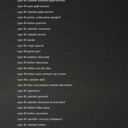
type 46 conduite interieure galle-duvivier
type 46 sport galle-duvivier
type 46 cabriolet galle-duvivier
type 46 portes coulissantes gangloff
type 46 berline grummer
type 46 cabriolet vanvooren
type 46 cabriolet brichet
type 46 spyder
type 46 coupe special
type 46 grand sport
type 46 roadster t43a body
type 46 berline repusseau
type 46 berline van den plas
type 46 berline sans montant van vooren
type 46s cabriolet oblin
type 46 dual cowl phaeton torpedo labourdette
type 46 "grand-prix"
type 46 cabriolet guettault
type 46 cabriolet letourneur & marchand
type 46 berline million-guiet
type 46 berline vanvooren
type 46 cabriolet concours d'elegance
type 46 cabriolet kellner