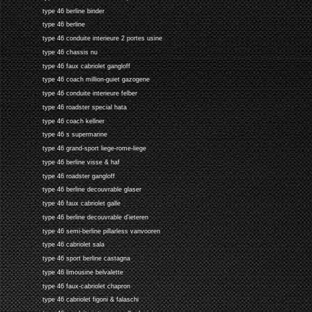
type 46 berline binder
type 46 berline
type 46 conduite interieure 2 portes usine
type 46 chassis nu
type 46 faux cabriolet gangloff
type 46 coach million-guiet gazogene
type 46 conduite interieure felber
type 46 roadster special hata
type 46 coach kellner
type 46 s supermarine
type 46 grand-sport liege-rome-liege
type 46 berline visse & haf
type 46 roadster gangloff
type 46 berline decouvrable glaser
type 46 faux cabriolet galle
type 46 berline decouvrable d'ieteren
type 46 semi-berline pillarless vanvooren
type 46 cabriolet sala
type 46 sport berline castagna
type 46 limousine belvalette
type 46 faux-cabriolet chapron
type 46 cabriolet figoni & falaschi