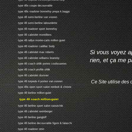
type 46s coupe decouvrable
type 46s roadster bonnefoy prepa k.baggs
type 46 semi-berline van vooren
type 46 semi-berline labourdette
type 46 roadster sport bonnefoy
type 46 cabriolet montilliers
type 46 rallye monte-carlo million guiet
type 46 roadster cadillac body
Si vous voyez ap
type 46 cabriolet max roberts
type 46 cabriolet williams bransby
rien, et ça me 
type 46 coach uhlik portes coulissantes
type 46 coach profile uhlik
type 46 cabriolet duvivier
Ce Site utilise des 
type 46 torpedo 4 portes van vooren
type 46s open sport salon reinbolt & christe
type 46 berline million-guiet
type 46 coach million-guiet
type 46 berline sport salon saoutchik
type 46 cabriolet weinberger
type 46 berline gangloff
type 46 berline decouvrable figoni & falaschi
type 46 roadster ottin