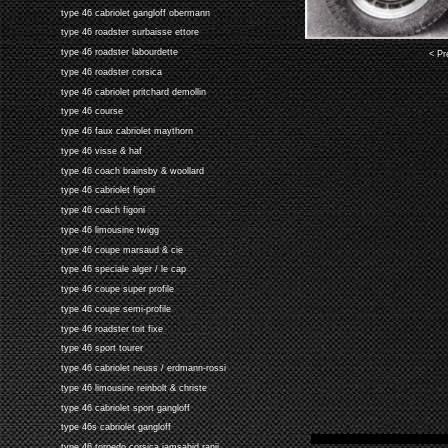
type 46 cabriolet gangloff obermann
type 46 roadster surbaisse ettore
type 46 roadster labourdette
< Pr
type 46 roadster corsica
type 46 cabriolet pritchard demollin
type 46 course
type 46 faux cabriolet maythorn
type 46 visse & haf
type 46 coach brainsby & woollard
type 46 cabriolet figoni
type 46 coach figoni
type 46 limousine twigg
type 46 coupe marsaud & cie
type 46 speciale alger / le cap
type 46 coupe super profile
type 46 coupe semi-profile
type 46 roadster toit fixe
type 46 sport tourer
type 46 cabriolet neuss / erdmann-rossi
type 46 limousine reinbolt & christe
type 46 cabriolet sport gangloff
type 46s cabriolet gangloff
type 46 torpedo corsica jamsahid ranji