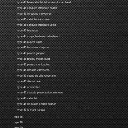
type 46 faux-cabriolet letourneur & marchand
type 46 conduite interieure coach
type 46 limousine vanvooren
type 46 cabriolet vanvooren
type 46 conduite interieure usine
type 46 bottineau
type 46 coupe landaulet haberbusch
type 46 projets usine
type 46 limousine chapron
type 46 projets gangloff
type 46 toutalu million-guiet
type 46 projets muhlbacher
type 46 dessins vanvooren
type 46 coupe de ville weymann
type 46 dessin beac
type 46 accidentee
type 46 chassis presentation arie-jean
type 46 cabriolet
type 46 limousine kelsch-busson
type 46 le mans faroux
type 48
type 49
type 50