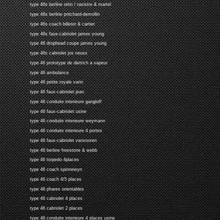
type 46s berline ottin / ravistre & martel
type 46s berline pritchard-demollin
type 46s coach billeter & cartier
type 46s faux-cabriolet james young
type 46 drophead coupe james young
type 46s cabriolet jos neuss
type 46 prototype de dietrich a vapeur
type 46 ambulance
type 46 petite royale varin
type 46 faux-cabriolet jean
type 46 conduite interieure gangloff
type 46 faux-cabriolet usine
type 46 conduite interieure weymann
type 46 conduite interieure 4 portes
type 46 faux-cabriolet vanvooren
type 46 berline freestone & webb
type 46 torpedo 4places
type 46 coach spinnewyn
type 46 coach 4/5 places
type 46 phares orientables
type 46 cabriolet 4 places
type 46 cabriolet 2 places
type 46 conduite interieure 4 places usine