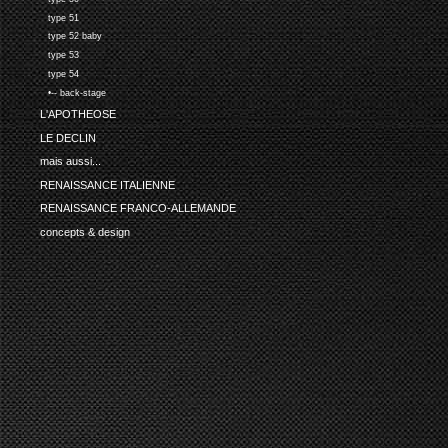
type 51
type 52 baby
type 53
type 54
•-- back-stage
L'APOTHEOSE
LE DECLIN
mais aussi...
RENAISSANCE ITALIENNE
RENAISSANCE FRANCO-ALLEMANDE
concepts & design