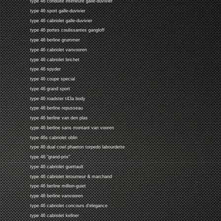
type 46 conduite interieure galle-duvivier
type 46 sport galle-duvivier
type 46 cabriolet galle-duvivier
type 46 portes coulissantes gangloff
type 46 berline grummer
type 46 cabriolet vanvooren
type 46 cabriolet brichet
type 46 spyder
type 46 coupe special
type 46 grand sport
type 46 roadster t43a body
type 46 berline repusseau
type 46 berline van den plas
type 46 berline sans montant van vooren
type 46s cabriolet oblin
type 46 dual cowl phaeton torpedo labourdette
type 46 "grand-prix"
type 46 cabriolet guettault
type 46 cabriolet letourneur & marchand
type 46 berline million-guiet
type 46 berline vanvooren
type 46 cabriolet concours d'elegance
type 46 cabriolet kellner