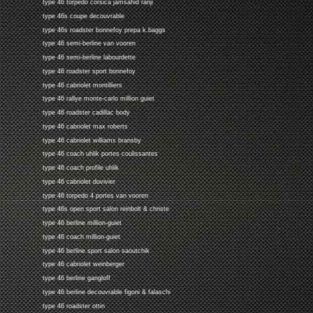
type 46 torpedo corsica jamsahid ranji
type 46s coupe decouvrable
type 46s roadster bonnefoy prepa k.baggs
type 46 semi-berline van vooren
type 46 semi-berline labourdette
type 46 roadster sport bonnefoy
type 46 cabriolet montilliers
type 46 rallye monte-carlo million guiet
type 46 roadster cadillac body
type 46 cabriolet max roberts
type 46 cabriolet williams bransby
type 46 coach uhlik portes coulissantes
type 46 coach profile uhlik
type 46 cabriolet duvivier
type 46 torpedo 4 portes van vooren
type 46s open sport salon reinbolt & christe
type 46 berline million-guiet
type 46 coach million-guiet
type 46 berline sport salon saoutchik
type 46 cabriolet weinberger
type 46 berline gangloff
type 46 berline decouvrable figoni & falaschi
type 46 roadster ottin