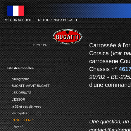
RETOUR ACCUEIL
-
RETOUR INDEX BUGATTI
Carrossée à l'or
1929 / 1970
Corsica (
voir par
carrosserie Cou
Chassis n°
461
liste des modèles
99782 - BE-225
bibliographie
d'une commande 
BUGATTI AVANT BUGATTI
LES DEBUTS
L'ESSOR
la 35 et ses dérivees
les royales
L'EXCELLENCE
Une question, un 
type 43
contact@automob