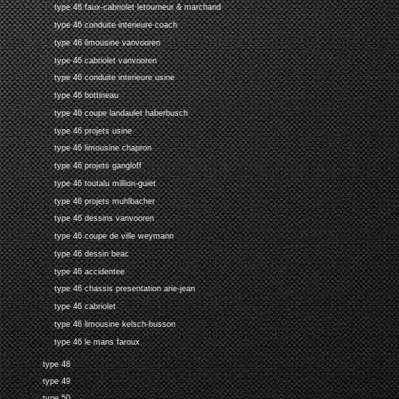
type 46 faux-cabriolet letourneur & marchand
type 46 conduite interieure coach
type 46 limousine vanvooren
type 46 cabriolet vanvooren
type 46 conduite interieure usine
type 46 bottineau
type 46 coupe landaulet haberbusch
type 46 projets usine
type 46 limousine chapron
type 46 projets gangloff
type 46 toutalu million-guiet
type 46 projets muhlbacher
type 46 dessins vanvooren
type 46 coupe de ville weymann
type 46 dessin beac
type 46 accidentee
type 46 chassis presentation arie-jean
type 46 cabriolet
type 46 limousine kelsch-busson
type 46 le mans faroux
type 48
type 49
type 50