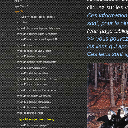
type 44
cliquez sur les 
type 45 / 47
type 46
Ces information
•-- type 46 acces par n° chassis
sont, pour la p
•-- tables
type 46 limousine hippomobile usine
(voir page biblio
type 46 cabriolet usine & gangloff
>> Vous pouvez a
type 46 roadster usine & gangloff
les liens qui ap
type 46 coach
type 46 roadster van vooren
Ces liens sont 
type 46 berline d ieteren
type 46 berline fiacre labourdette
type 46 convertible dolce
type 46 cabriolet de villars
type 46 faux cabriolet veth & zoon
type 46 coach van vooren
type 46s torpedo wicker la farbie
type 46 limousine weymann
type 46 cabriolet labourdette
type 46 limousine maythorn
type 46 tourer corsica
type46 coupe fiacre kong
type 46 limousine gangloff