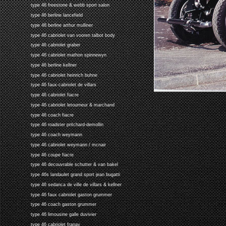
type 46 freestone & webb sport salon
type 46 berline lancefield
type 46 berline arthur mulliner
type 46 cabriolet van vooren talbot body
type 46 cabriolet graber
type 46 cabriolet mathon spinnewyn
type 46 berline kellner
type 46 cabriolet heinrich buhne
type 46 faux-cabriolet de villars
type 46 cabriolet fiacre
type 46 cabriolet letourneur & marchand
type 46 coach fiacre
type 46 roadster pritchard-demollin
type 46 coach weymann
type 46 cabriolet weymann / mcnair
type 46 coupe fiacre
type 46 decouvrable schutter & van bakel
type 46s landaulet grand sport jean bugatti
type 46 sedanca de ville de villars & kellner
type 46 faux cabriolet gaston grummer
type 46 coach gaston grummer
type 46 limousine galle duvivier
type 46 cabriolet franay