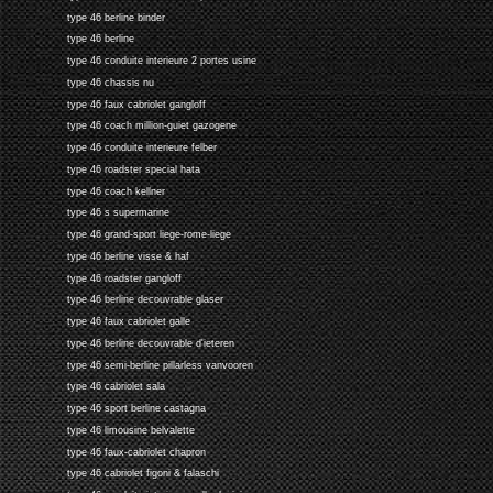
type 46 berline binder
type 46 berline
type 46 conduite interieure 2 portes usine
type 46 chassis nu
type 46 faux cabriolet gangloff
type 46 coach million-guiet gazogene
type 46 conduite interieure felber
type 46 roadster special hata
type 46 coach kellner
type 46 s supermarine
type 46 grand-sport liege-rome-liege
type 46 berline visse & haf
type 46 roadster gangloff
type 46 berline decouvrable glaser
type 46 faux cabriolet galle
type 46 berline decouvrable d'ieteren
type 46 semi-berline pillarless vanvooren
type 46 cabriolet sala
type 46 sport berline castagna
type 46 limousine belvalette
type 46 faux-cabriolet chapron
type 46 cabriolet figoni & falaschi