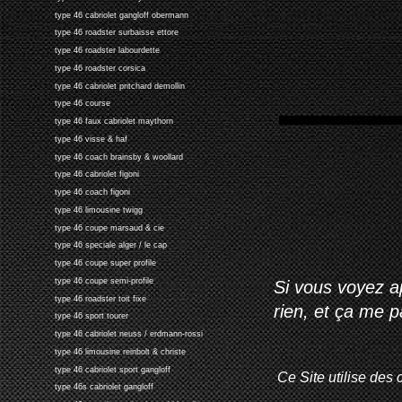
type 46 cabriolet gangloff obermann
type 46 roadster surbaisse ettore
type 46 roadster labourdette
type 46 roadster corsica
type 46 cabriolet pritchard demollin
type 46 course
type 46 faux cabriolet maythorn
type 46 visse & haf
type 46 coach brainsby & woollard
type 46 cabriolet figoni
type 46 coach figoni
type 46 limousine twigg
type 46 coupe marsaud & cie
type 46 speciale alger / le cap
type 46 coupe super profile
type 46 coupe semi-profile
Si vous voyez ap
type 46 roadster toit fixe
rien, et ça me 
type 46 sport tourer
type 46 cabriolet neuss / erdmann-rossi
type 46 limousine reinbolt & christe
type 46 cabriolet sport gangloff
Ce Site utilise des 
type 46s cabriolet gangloff