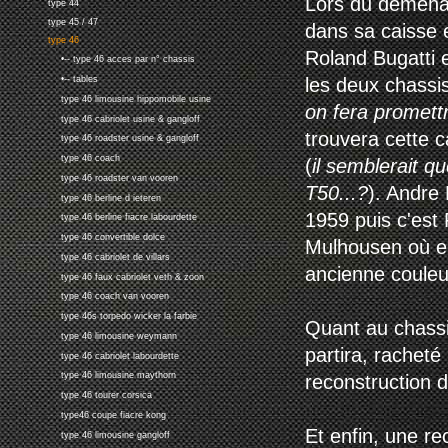
Lors du déménag
type 44
type 45 / 47
dans sa caisse 
type 46
Roland Bugatti 
•-- type 46 acces par n° chassis
les deux chassi
•-- tables
type 46 limousine hippomobile usine
on fera promettr
type 46 cabriolet usine & gangloff
trouvera cette 
type 46 roadster usine & gangloff
type 46 coach
(
il semblerait 
type 46 roadster van vooren
T50...?
). Andre 
type 46 berline d ieteren
1959 puis c'est
type 46 berline fiacre labourdette
type 46 convertible dolce
Mulhousen où ell
type 46 cabriolet de villars
ancienne couleu
type 46 faux cabriolet veth & zoon
type 46 coach van vooren
type 46s torpedo wicker la farbie
Quant au chass
type 46 limousine weymann
partira, racheté
type 46 cabriolet labourdette
type 46 limousine maythorn
reconstruction 
type 46 tourer corsica
type46 coupe fiacre kong
Et enfin, une re
type 46 limousine gangloff