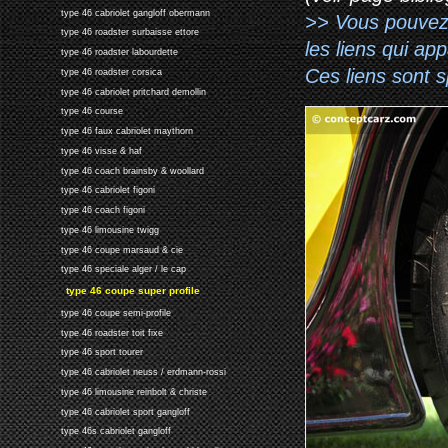
type 46 cabriolet gangloff obermann
>> Vous pouvez a
type 46 roadster surbaisse ettore
les liens qui ap
type 46 roadster labourdette
Ces liens sont 
type 46 roadster corsica
type 46 cabriolet pritchard demollin
type 46 course
type 46 faux cabriolet maythorn
type 46 visse & haf
type 46 coach brainsby & woollard
type 46 cabriolet figoni
type 46 coach figoni
type 46 limousine twigg
type 46 coupe marsaud & cie
type 46 speciale alger / le cap
type 46 coupe super profile
type 46 coupe semi-profile
type 46 roadster toit fixe
type 46 sport tourer
type 46 cabriolet neuss / erdmann-rossi
type 46 limousine reinbolt & christe
type 46 cabriolet sport gangloff
type 46s cabriolet gangloff