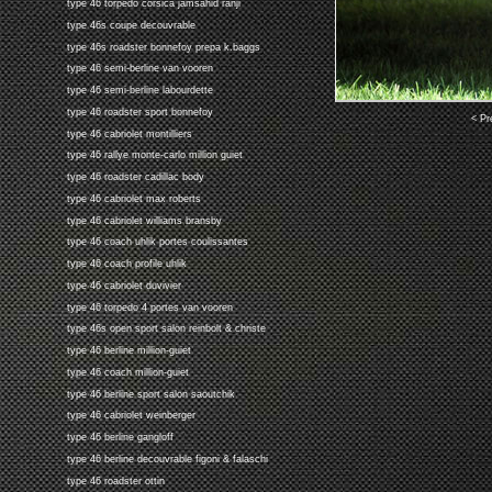
type 46 torpedo corsica jamsahid ranji
type 46s coupe decouvrable
type 46s roadster bonnefoy prepa k.baggs
type 46 semi-berline van vooren
type 46 semi-berline labourdette
type 46 roadster sport bonnefoy
< Pr
type 46 cabriolet montilliers
type 46 rallye monte-carlo million guiet
type 46 roadster cadillac body
type 46 cabriolet max roberts
type 46 cabriolet williams bransby
type 46 coach uhlik portes coulissantes
type 46 coach profile uhlik
type 46 cabriolet duvivier
type 46 torpedo 4 portes van vooren
type 46s open sport salon reinbolt & christe
type 46 berline million-guiet
type 46 coach million-guiet
type 46 berline sport salon saoutchik
type 46 cabriolet weinberger
type 46 berline gangloff
type 46 berline decouvrable figoni & falaschi
type 46 roadster ottin