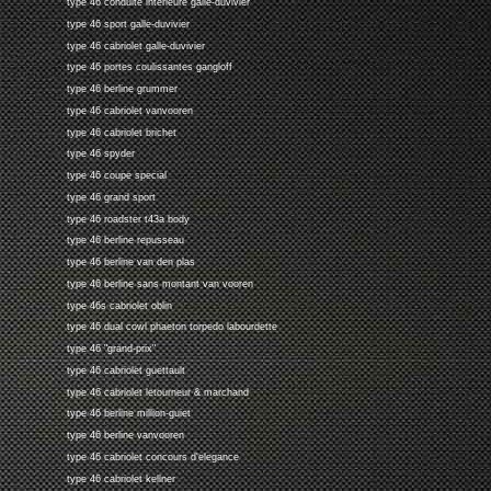
type 46 conduite interieure galle-duvivier
type 46 sport galle-duvivier
type 46 cabriolet galle-duvivier
type 46 portes coulissantes gangloff
type 46 berline grummer
type 46 cabriolet vanvooren
type 46 cabriolet brichet
type 46 spyder
type 46 coupe special
type 46 grand sport
type 46 roadster t43a body
type 46 berline repusseau
type 46 berline van den plas
type 46 berline sans montant van vooren
type 46s cabriolet oblin
type 46 dual cowl phaeton torpedo labourdette
type 46 "grand-prix"
type 46 cabriolet guettault
type 46 cabriolet letourneur & marchand
type 46 berline million-guiet
type 46 berline vanvooren
type 46 cabriolet concours d'elegance
type 46 cabriolet kellner