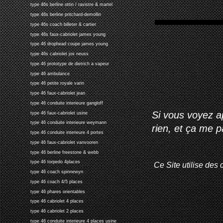
type 46s berline ottin / ravistre & martel
type 46s berline pritchard-demollin
type 46s coach billeter & cartier
type 46s faux-cabriolet james young
type 46 drophead coupe james young
type 46s cabriolet jos neuss
type 46 prototype de dietrich a vapeur
type 46 ambulance
type 46 petite royale varin
type 46 faux-cabriolet jean
type 46 conduite interieure gangloff
Si vous voyez ap
type 46 faux-cabriolet usine
type 46 conduite interieure weymann
rien, et ça me 
type 46 conduite interieure 4 portes
type 46 faux-cabriolet vanvooren
type 46 berline freestone & webb
type 46 torpedo 4places
Ce Site utilise des 
type 46 coach spinnewyn
type 46 coach 4/5 places
type 46 phares orientables
type 46 cabriolet 4 places
type 46 cabriolet 2 places
type 46 conduite interieure 4 places usine