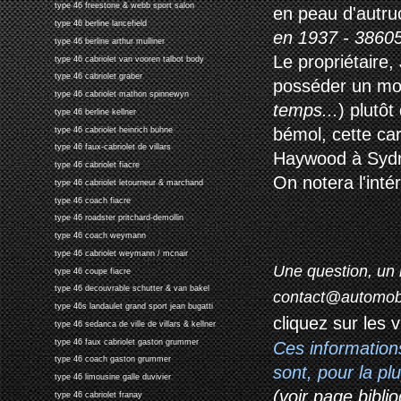
type 46 freestone & webb sport salon
en peau d'autruc
type 46 berline lancefield
en 1937 - 3860
type 46 berline arthur mulliner
Le propriétaire
type 46 cabriolet van vooren talbot body
type 46 cabriolet graber
posséder un mo
type 46 cabriolet mathon spinnewyn
temps...
) plutôt
type 46 berline kellner
bémol, cette car
type 46 cabriolet heinrich buhne
type 46 faux-cabriolet de villars
Haywood à Sydne
type 46 cabriolet fiacre
On notera l'inté
type 46 cabriolet letourneur & marchand
type 46 coach fiacre
type 46 roadster pritchard-demollin
type 46 coach weymann
type 46 cabriolet weymann / mcnair
Une question, un 
type 46 coupe fiacre
type 46 decouvrable schutter & van bakel
contact@automob
type 46s landaulet grand sport jean bugatti
cliquez sur les 
type 46 sedanca de ville de villars & kellner
type 46 faux cabriolet gaston grummer
Ces information
type 46 coach gaston grummer
sont, pour la p
type 46 limousine galle duvivier
(voir page biblio
type 46 cabriolet franay