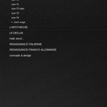
type 51
type 52 baby
type 53
type 54
•-- back-stage
L'APOTHEOSE
LE DECLIN
mais aussi...
RENAISSANCE ITALIENNE
RENAISSANCE FRANCO-ALLEMANDE
concepts & design