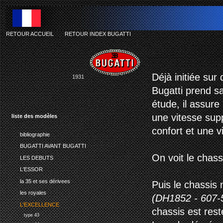
RETOUR ACCUEIL
-
RETOUR INDEX BUGATTI
Déjà initiée su
1931
Bugatti prend sa
étude, il assure
une vitesse sup
liste des modèles
confort et une vi
bibliographie
BUGATTI AVANT BUGATTI
On voit le chas
LES DEBUTS
L'ESSOR
la 35 et ses dérivees
Puis le chassis
les royales
(DH1852 - 607-
L'EXCELLENCE
chassis est res
type 43