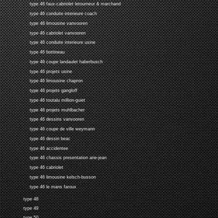
type 46 faux-cabriolet letourneur & marchand
type 46 conduite interieure coach
type 46 limousine vanvooren
type 46 cabriolet vanvooren
type 46 conduite interieure usine
type 46 bottineau
type 46 coupe landaulet haberbusch
type 46 projets usine
type 46 limousine chapron
type 46 projets gangloff
type 46 toutalu million-guiet
type 46 projets muhlbacher
type 46 dessins vanvooren
type 46 coupe de ville weymann
type 46 dessin beac
type 46 accidentee
type 46 chassis presentation arie-jean
type 46 cabriolet
type 46 limousine kelsch-busson
type 46 le mans faroux
type 48
type 49
type 50