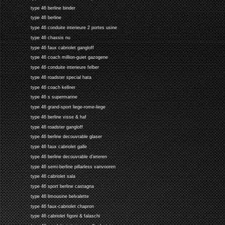
type 46 berline binder
type 46 berline
type 46 conduite interieure 2 portes usine
type 46 chassis nu
type 46 faux cabriolet gangloff
type 46 coach million-guiet gazogene
type 46 conduite interieure felber
type 46 roadster special hata
type 46 coach kellner
type 46 s supermarine
type 46 grand-sport liege-rome-liege
type 46 berline visse & haf
type 46 roadster gangloff
type 46 berline decouvrable glaser
type 46 faux cabriolet galle
type 46 berline decouvrable d'ieteren
type 46 semi-berline pillarless vanvooren
type 46 cabriolet sala
type 46 sport berline castagna
type 46 limousine belvalette
type 46 faux-cabriolet chapron
type 46 cabriolet figoni & falaschi