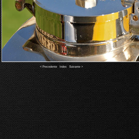
Image 73 of 130
< Precedente
|
Index
|
Suivante >