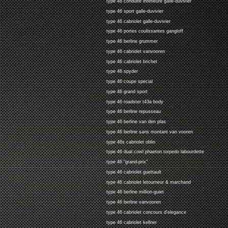
type 46 conduite interieure galle-duvivier
type 46 sport galle-duvivier
type 46 cabriolet galle-duvivier
type 46 portes coulissantes gangloff
type 46 berline grummer
type 46 cabriolet vanvooren
type 46 cabriolet brichet
type 46 spyder
type 46 coupe special
type 46 grand sport
type 46 roadster t43a body
type 46 berline repusseau
type 46 berline van den plas
type 46 berline sans montant van vooren
type 46s cabriolet oblin
type 46 dual cowl phaeton torpedo labourdette
type 46 "grand-prix"
type 46 cabriolet guettault
type 46 cabriolet letourneur & marchand
type 46 berline million-guiet
type 46 berline vanvooren
type 46 cabriolet concours d'elegance
type 46 cabriolet kellner