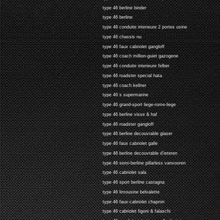
type 46 berline binder
type 46 berline
type 46 conduite interieure 2 portes usine
type 46 chassis nu
type 46 faux cabriolet gangloff
type 46 coach million-guiet gazogene
type 46 conduite interieure felber
type 46 roadster special hata
type 46 coach kellner
type 46 s supermarine
type 46 grand-sport liege-rome-liege
type 46 berline visse & haf
type 46 roadster gangloff
type 46 berline decouvrable glaser
type 46 faux cabriolet galle
type 46 berline decouvrable d'ieteren
type 46 semi-berline pillarless vanvooren
type 46 cabriolet sala
type 46 sport berline castagna
type 46 limousine belvalette
type 46 faux-cabriolet chapron
type 46 cabriolet figoni & falaschi