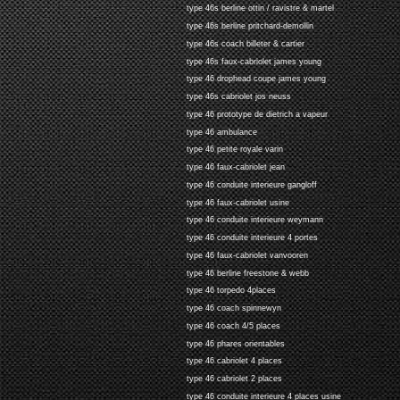
type 46s berline ottin / ravistre & martel
type 46s berline pritchard-demollin
type 46s coach billeter & cartier
type 46s faux-cabriolet james young
type 46 drophead coupe james young
type 46s cabriolet jos neuss
type 46 prototype de dietrich a vapeur
type 46 ambulance
type 46 petite royale varin
type 46 faux-cabriolet jean
type 46 conduite interieure gangloff
type 46 faux-cabriolet usine
type 46 conduite interieure weymann
type 46 conduite interieure 4 portes
type 46 faux-cabriolet vanvooren
type 46 berline freestone & webb
type 46 torpedo 4places
type 46 coach spinnewyn
type 46 coach 4/5 places
type 46 phares orientables
type 46 cabriolet 4 places
type 46 cabriolet 2 places
type 46 conduite interieure 4 places usine