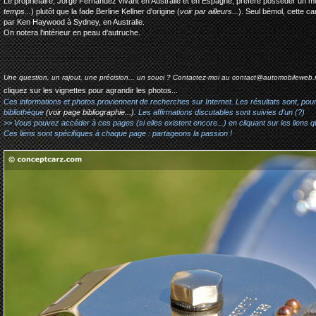
Le propriétaire, Jorge Fernandez vivant en Australie et en Espagne, préfére posséder un m
temps...
) plutôt que la fade Berline Kellner d'origine (
voir par ailleurs...
). Seul bémol, cette ca
par Ken Haywood à Sydney, en Australie.
On notera l'intérieur en peau d'autruche.
Une question, un rajout, une précision... un souci ? Contactez-moi au
contact@automobileweb.
cliquez sur les vignettes pour agrandir les photos...
Ces informations et photos proviennent de recherches sur Internet. Les résultats sont, pou
bibliothèque
(voir page bibliographie...)
. Les affirmations discutables sont suivies d'un (?)
>> Vous pouvez accéder à ces pages (si elles existent encore...) en cliquant sur les liens qu
Ces liens sont spécifiques à chaque page : partageons la passion !