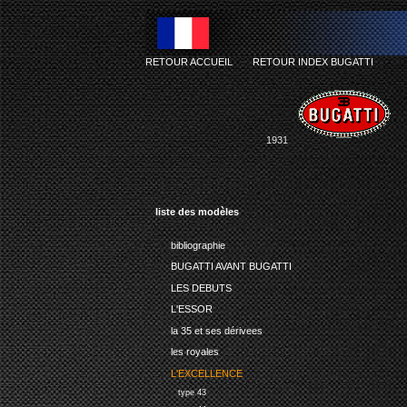
RETOUR ACCUEIL
-
RETOUR INDEX BUGATTI
1931
liste des modèles
bibliographie
BUGATTI AVANT BUGATTI
LES DEBUTS
L'ESSOR
la 35 et ses dérivees
les royales
L'EXCELLENCE
type 43