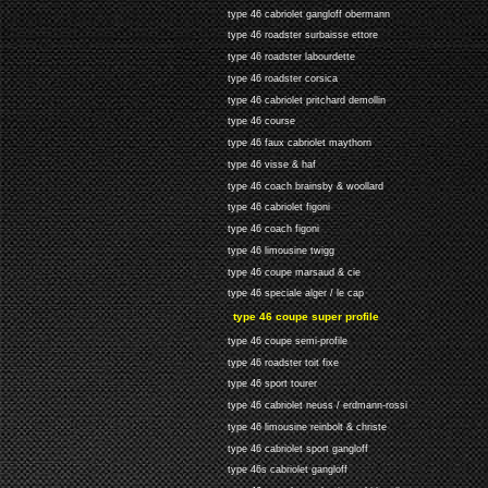
type 46 cabriolet gangloff obermann
type 46 roadster surbaisse ettore
type 46 roadster labourdette
type 46 roadster corsica
type 46 cabriolet pritchard demollin
type 46 course
type 46 faux cabriolet maythorn
type 46 visse & haf
type 46 coach brainsby & woollard
type 46 cabriolet figoni
type 46 coach figoni
type 46 limousine twigg
type 46 coupe marsaud & cie
type 46 speciale alger / le cap
type 46 coupe super profile
type 46 coupe semi-profile
type 46 roadster toit fixe
type 46 sport tourer
type 46 cabriolet neuss / erdmann-rossi
type 46 limousine reinbolt & christe
type 46 cabriolet sport gangloff
type 46s cabriolet gangloff