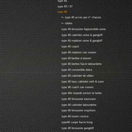
type 44
type 45 / 47
type 46
•-- type 46 acces par n° chassis
•-- tables
type 46 limousine hippomobile usine
type 46 cabriolet usine & gangloff
type 46 roadster usine & gangloff
type 46 coach
type 46 roadster van vooren
type 46 berline d ieteren
type 46 berline fiacre labourdette
type 46 convertible dolce
type 46 cabriolet de villars
type 46 faux cabriolet veth & zoon
type 46 coach van vooren
type 46s torpedo wicker la farbie
type 46 limousine weymann
type 46 cabriolet labourdette
type 46 limousine maythorn
type 46 tourer corsica
type46 coupe fiacre kong
type 46 limousine gangloff