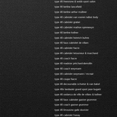
type 46 freestone & webb sport salon
type 46 berline lancefield
type 46 berline arthur mulliner
type 46 cabriolet van vooren talbot body
type 46 cabriolet graber
type 46 cabriolet mathon spinnewyn
type 46 berline kellner
type 46 cabriolet heinrich buhne
type 46 faux-cabriolet de villars
type 46 cabriolet fiacre
type 46 cabriolet letourneur & marchand
type 46 coach fiacre
type 46 roadster pritchard-demollin
type 46 coach weymann
type 46 cabriolet weymann / mcnair
type 46 coupe fiacre
type 46 decouvrable schutter & van bakel
type 46s landaulet grand sport jean bugatti
type 46 sedanca de ville de villars & kellner
type 46 faux cabriolet gaston grummer
type 46 coach gaston grummer
type 46 limousine galle duvivier
type 46 cabriolet franay