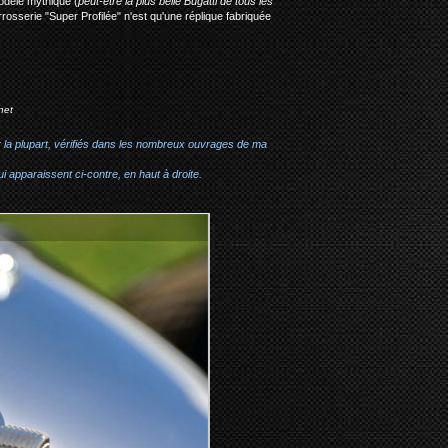
odèle mythique (
peut-être la plus belle Bugatti de tous les
rrosserie "Super Profilée" n'est qu'une réplique fabriquée
:
net
r la plupart, vérifiés dans les nombreux ouvrages de ma
i apparaissent ci-contre, en haut à droite.