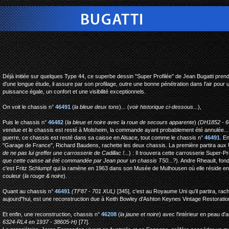
bugatti type 46 coupe sup
Déjà initiée sur quelques Type 44, ce superbe dessin "Super Profilée" de Jean Bugatti prend
d'une longue étude, il assure par son profilage, outre une bonne pénétration dans l'air pou
puissance égale, un confort et une visibilité exceptionnels.
On voit le chassis n°
46491
(
la bleue deux tons
)... (
voir historique ci-dessous...
),
Puis le chassis n°
46482
(
la bleue et noire avec la roue de secours apparente
)
(DH1852 - 6
vendue et le chassis est resté à Molsheim, la commande ayant probablement été annulée.
guerre, ce chassis est resté dans sa caisse en Alsace, tout comme le chassis n°
46491
. E
"Garage de France", Richard Baudens, rachette les deux chassis. La première partira aux
de ne pas lui greffer une carrosserie de Cadillac !...
) : Il trouvera cette carrosserie Super-
que cette caisse ait été commandée par Jean pour un chassis T50...?
). Andre Rheault, fon
c'est Fritz Schlumpf qui la ramène en 1963 dans son Musée de Mulhousen où elle réside enc
couleur (
la rouge & noire
).
Quant au chassis n°
46491
(TF87 - 701 XUL)
[345], c'est au Royaume Uni qu'il partira, rac
aujourd"hui, est une reconstruction due à Keith Bowley d'Ashton Keynes Vintage Restoratio
Et enfin, une reconstruction, chassis n°
46208
(
la jaune et noire
) avec l'intérieur en peau d'a
6324-RL4 en 1937 - 38605-H)
[77].