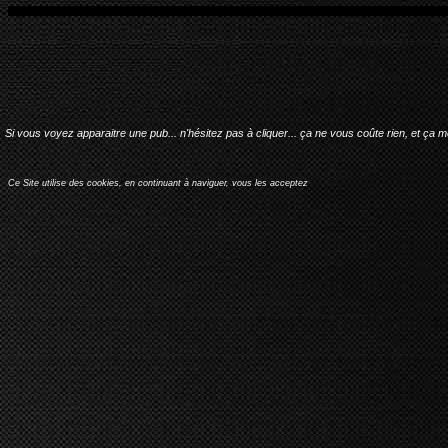
Si vous voyez apparaitre une pub... n'hésitez pas à cliquer... ça ne vous coûte rien, et ça 
Ce Site utilise des cookies, en continuant à naviguer, vous les acceptez