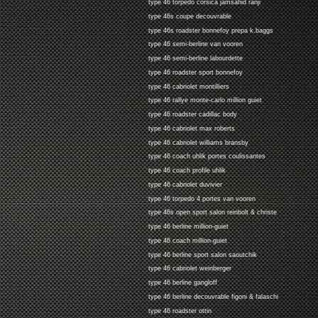
type 46 torpedo corsica jamsahid ranji
type 46s coupe decouvrable
type 46s roadster bonnefoy prepa k.baggs
type 46 semi-berline van vooren
type 46 semi-berline labourdette
type 46 roadster sport bonnefoy
type 46 cabriolet montilliers
type 46 rallye monte-carlo million guiet
type 46 roadster cadillac body
type 46 cabriolet max roberts
type 46 cabriolet williams bransby
type 46 coach uhlik portes coulissantes
type 46 coach profile uhlik
type 46 cabriolet duvivier
type 46 torpedo 4 portes van vooren
type 46s open sport salon reinbolt & christe
type 46 berline million-guiet
type 46 coach million-guiet
type 46 berline sport salon saoutchik
type 46 cabriolet weinberger
type 46 berline gangloff
type 46 berline decouvrable figoni & falaschi
type 46 roadster ottin