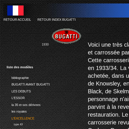
RETOUR ACCUEIL
-
RETOUR INDEX BUGATTI
b
Voici une très 
1930
et carrossée pa
Cette carrosser
en 1933/34. La v
liste des modèles
achetée, dans u
bibliographie
de Knowsley, e
BUGATTI AVANT BUGATTI
Black, de Skelm
LES DEBUTS
personnage n'aim
L'ESSOR
la 35 et ses dérivees
parvint à la rev
les royales
restauration. Le
L'EXCELLENCE
carrosserie revu
type 43