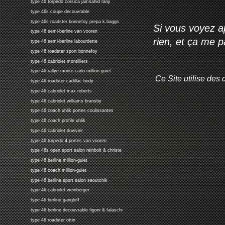
type 46 torpedo corsica jamsahid ranji
type 46s coupe decouvrable
type 46s roadster bonnefoy prepa k.baggs
Si vous voyez ap
type 46 semi-berline van vooren
rien, et ça me 
type 46 semi-berline labourdette
type 46 roadster sport bonnefoy
type 46 cabriolet montilliers
type 46 rallye monte-carlo million guiet
Ce Site utilise des 
type 46 roadster cadillac body
type 46 cabriolet max roberts
type 46 cabriolet williams bransby
type 46 coach uhlik portes coulissantes
type 46 coach profile uhlik
type 46 cabriolet duvivier
type 46 torpedo 4 portes van vooren
type 46s open sport salon reinbolt & christe
type 46 berline million-guiet
type 46 coach million-guiet
type 46 berline sport salon saoutchik
type 46 cabriolet weinberger
type 46 berline gangloff
type 46 berline decouvrable figoni & falaschi
type 46 roadster ottin