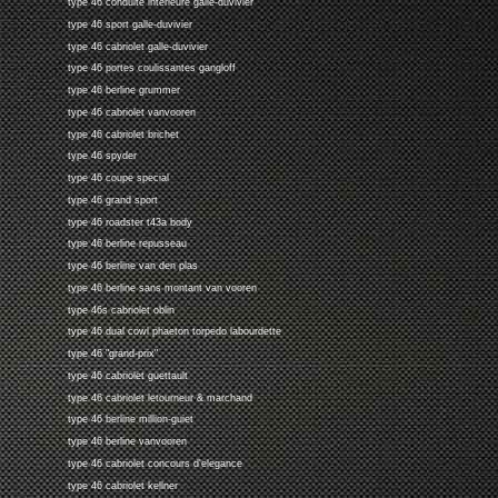
type 46 conduite interieure galle-duvivier
type 46 sport galle-duvivier
type 46 cabriolet galle-duvivier
type 46 portes coulissantes gangloff
type 46 berline grummer
type 46 cabriolet vanvooren
type 46 cabriolet brichet
type 46 spyder
type 46 coupe special
type 46 grand sport
type 46 roadster t43a body
type 46 berline repusseau
type 46 berline van den plas
type 46 berline sans montant van vooren
type 46s cabriolet oblin
type 46 dual cowl phaeton torpedo labourdette
type 46 "grand-prix"
type 46 cabriolet guettault
type 46 cabriolet letourneur & marchand
type 46 berline million-guiet
type 46 berline vanvooren
type 46 cabriolet concours d'elegance
type 46 cabriolet kellner