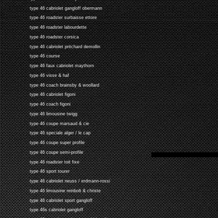
type 46 cabriolet gangloff obermann
type 46 roadster surbaisse ettore
type 46 roadster labourdette
type 46 roadster corsica
type 46 cabriolet pritchard demollin
type 46 course
type 46 faux cabriolet maythorn
type 46 visse & haf
type 46 coach brainsby & woollard
type 46 cabriolet figoni
type 46 coach figoni
type 46 limousine twigg
type 46 coupe marsaud & cie
type 46 speciale alger / le cap
type 46 coupe super profile
type 46 coupe semi-profile
type 46 roadster toit fixe
type 46 sport tourer
type 46 cabriolet neuss / erdmann-rossi
type 46 limousine reinbolt & christe
type 46 cabriolet sport gangloff
type 46s cabriolet gangloff