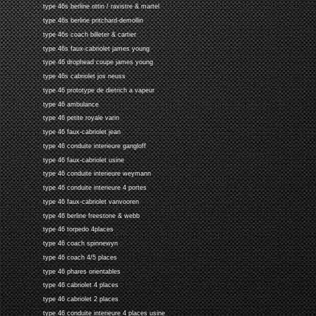
type 46s berline ottin / ravistre & martel
type 46s berline pritchard-demollin
type 46s coach billeter & cartier
type 46s faux-cabriolet james young
type 46 drophead coupe james young
type 46s cabriolet jos neuss
type 46 prototype de dietrich a vapeur
type 46 ambulance
type 46 petite royale varin
type 46 faux-cabriolet jean
type 46 conduite interieure gangloff
type 46 faux-cabriolet usine
type 46 conduite interieure weymann
type 46 conduite interieure 4 portes
type 46 faux-cabriolet vanvooren
type 46 berline freestone & webb
type 46 torpedo 4places
type 46 coach spinnewyn
type 46 coach 4/5 places
type 46 phares orientables
type 46 cabriolet 4 places
type 46 cabriolet 2 places
type 46 conduite interieure 4 places usine