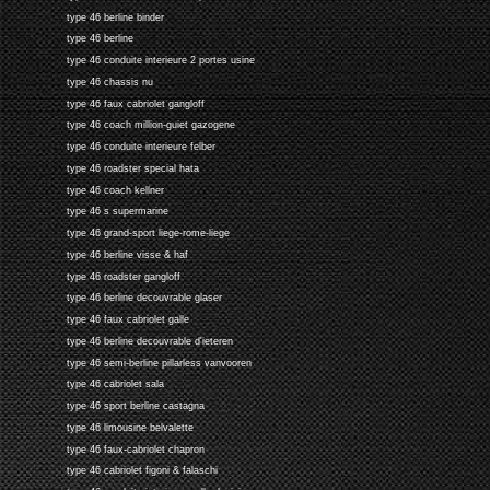
type 46 berline binder
type 46 berline
type 46 conduite interieure 2 portes usine
type 46 chassis nu
type 46 faux cabriolet gangloff
type 46 coach million-guiet gazogene
type 46 conduite interieure felber
type 46 roadster special hata
type 46 coach kellner
type 46 s supermarine
type 46 grand-sport liege-rome-liege
type 46 berline visse & haf
type 46 roadster gangloff
type 46 berline decouvrable glaser
type 46 faux cabriolet galle
type 46 berline decouvrable d'ieteren
type 46 semi-berline pillarless vanvooren
type 46 cabriolet sala
type 46 sport berline castagna
type 46 limousine belvalette
type 46 faux-cabriolet chapron
type 46 cabriolet figoni & falaschi