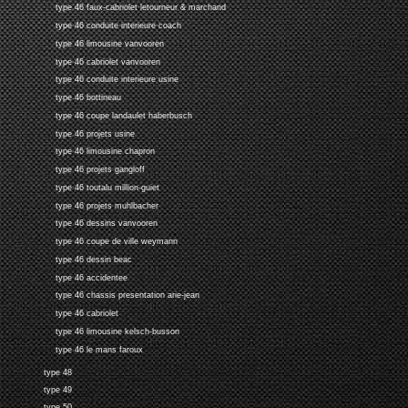
type 46 faux-cabriolet letourneur & marchand
type 46 conduite interieure coach
type 46 limousine vanvooren
type 46 cabriolet vanvooren
type 46 conduite interieure usine
type 46 bottineau
type 46 coupe landaulet haberbusch
type 46 projets usine
type 46 limousine chapron
type 46 projets gangloff
type 46 toutalu million-guiet
type 46 projets muhlbacher
type 46 dessins vanvooren
type 46 coupe de ville weymann
type 46 dessin beac
type 46 accidentee
type 46 chassis presentation arie-jean
type 46 cabriolet
type 46 limousine kelsch-busson
type 46 le mans faroux
type 48
type 49
type 50