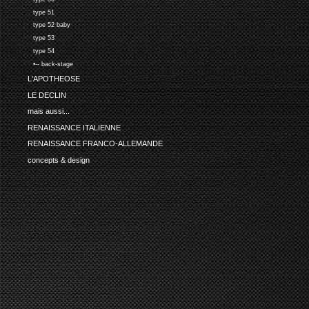
type 51
type 52 baby
type 53
type 54
•-- back-stage
L'APOTHEOSE
LE DECLIN
mais aussi...
RENAISSANCE ITALIENNE
RENAISSANCE FRANCO-ALLEMANDE
concepts & design