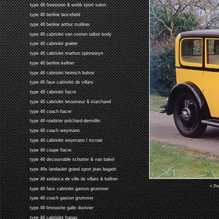
type 46 freestone & webb sport salon
type 46 berline lancefield
type 46 berline arthur mulliner
type 46 cabriolet van vooren talbot body
type 46 cabriolet graber
type 46 cabriolet mathon spinnewyn
type 46 berline kellner
type 46 cabriolet heinrich buhne
type 46 faux-cabriolet de villars
type 46 cabriolet fiacre
type 46 cabriolet letourneur & marchand
type 46 coach fiacre
type 46 roadster pritchard-demollin
type 46 coach weymann
type 46 cabriolet weymann / mcnair
type 46 coupe fiacre
type 46 decouvrable schutter & van bakel
type 46s landaulet grand sport jean bugatti
type 46 sedanca de ville de villars & kellner
< Pr
type 46 faux cabriolet gaston grummer
type 46 coach gaston grummer
type 46 limousine galle duvivier
type 46 cabriolet franay