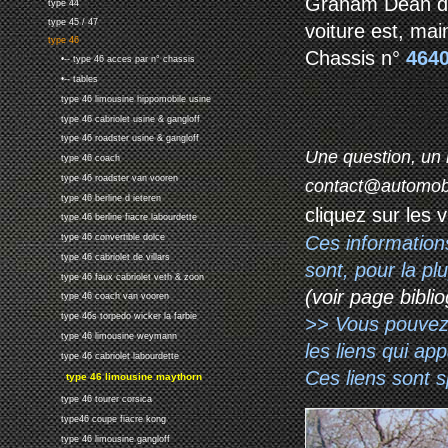
Graham Dean d'I
type 44
type 45 / 47
voiture est, mai
type 46
Chassis n°
464
•-- type 46 acces par n° chassis
•-- tables
type 46 limousine hippomobile usine
type 46 cabriolet usine & gangloff
type 46 roadster usine & gangloff
Une question, un 
type 46 coach
type 46 roadster van vooren
contact@automob
type 46 berline d ieteren
cliquez sur les 
type 46 berline fiacre labourdette
Ces information
type 46 convertible dolce
type 46 cabriolet de villars
sont, pour la p
type 46 faux cabriolet veth & zoon
(voir page biblio
type 46 coach van vooren
type 46s torpedo wicker la farbie
>> Vous pouvez a
type 46 limousine weymann
les liens qui ap
type 46 cabriolet labourdette
Ces liens sont 
type 46 limousine maythorn
type 46 tourer corsica
type46 coupe fiacre kong
type 46 limousine gangloff