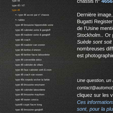
chassis n°
465
type 44
type 45 / 47
type 46
Dernière image, 
•-- type 46 acces par n° chassis
Bugatti Registe
•-- tables
type 46 limousine hippomobile usine
de l'Usine menti
type 46 cabriolet usine & gangloff
Stockholm.. Or 
type 46 roadster usine & gangloff
type 46 coach
Suède sont soit 
type 46 roadster van vooren
nombreuses diff
type 46 berline d ieteren
est photographi
type 46 berline fiacre labourdette
type 46 convertible dolce
type 46 cabriolet de villars
type 46 faux cabriolet veth & zoon
type 46 coach van vooren
Une question, un 
type 46s torpedo wicker la farbie
type 46 limousine weymann
contact@automob
type 46 cabriolet labourdette
cliquez sur les 
type 46 limousine maythorn
type 46 tourer corsica
Ces information
type46 coupe fiacre kong
sont, pour la p
type 46 limousine gangloff