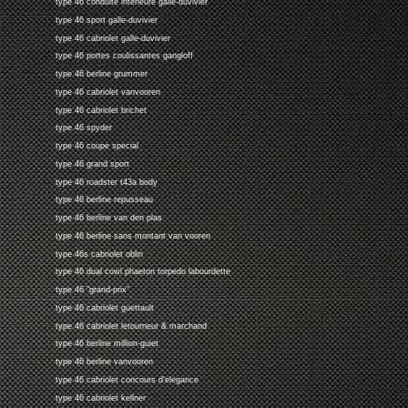
type 46 conduite interieure galle-duvivier
type 46 sport galle-duvivier
type 46 cabriolet galle-duvivier
type 46 portes coulissantes gangloff
type 46 berline grummer
type 46 cabriolet vanvooren
type 46 cabriolet brichet
type 46 spyder
type 46 coupe special
type 46 grand sport
type 46 roadster t43a body
type 46 berline repusseau
type 46 berline van den plas
type 46 berline sans montant van vooren
type 46s cabriolet oblin
type 46 dual cowl phaeton torpedo labourdette
type 46 "grand-prix"
type 46 cabriolet guettault
type 46 cabriolet letourneur & marchand
type 46 berline million-guiet
type 46 berline vanvooren
type 46 cabriolet concours d'elegance
type 46 cabriolet kellner