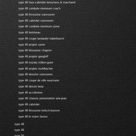
type 46 faux-cabriolet letourneur & marchand
type 46 conduite interieure coach
type 46 limousine vanvooren
type 46 cabriolet vanvooren
type 46 conduite interieure usine
type 46 bottineau
type 46 coupe landaulet haberbusch
type 46 projets usine
type 46 limousine chapron
type 46 projets gangloff
type 46 toutalu million-guiet
type 46 projets muhlbacher
type 46 dessins vanvooren
type 46 coupe de ville weymann
type 46 dessin beac
type 46 accidentee
type 46 chassis presentation arie-jean
type 46 cabriolet
type 46 limousine kelsch-busson
type 46 le mans faroux
type 48
type 49
type 50