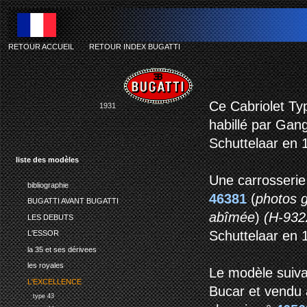
RETOUR ACCUEIL
-
RETOUR INDEX BUGATTI
Ce Cabriolet Ty
1931
habillé par Gan
Schuttelaar en 
liste des modèles
Une carrosserie 
bibliographie
46381
(
photos g
BUGATTI AVANT BUGATTI
abîmée
)
(H-932
LES DEBUTS
Schuttelaar en 
L'ESSOR
la 35 et ses dérivees
les royales
Le modèle suiva
L'EXCELLENCE
Bucar et vendu a
type 43