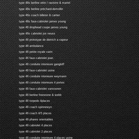
type 46s berline ottin / ravistre & martel
type 46s berline pritchard-demollin
type 46s coach billeter & cartier
type 46s faux-cabriolet james young
type 46 drophead coupe james young
type 46s cabriolet jos neuss
type 46 prototype de dietrich a vapeur
type 46 ambulance
type 46 petite royale varin
type 46 faux-cabriolet jean
type 46 conduite interieure gangloff
type 46 faux-cabriolet usine
type 46 conduite interieure weymann
type 46 conduite interieure 4 portes
type 46 faux-cabriolet vanvooren
type 46 berline freestone & webb
type 46 torpedo 4places
type 46 coach spinnewyn
type 46 coach 4/5 places
type 46 phares orientables
type 46 cabriolet 4 places
type 46 cabriolet 2 places
type 46 conduite interieure 4 places usine