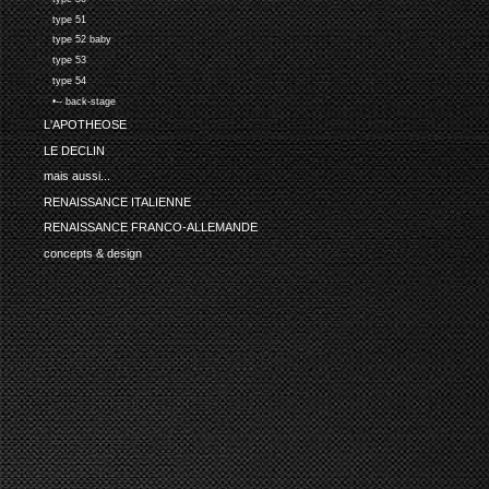
type 51
type 52 baby
type 53
type 54
•-- back-stage
L'APOTHEOSE
LE DECLIN
mais aussi...
RENAISSANCE ITALIENNE
RENAISSANCE FRANCO-ALLEMANDE
concepts & design