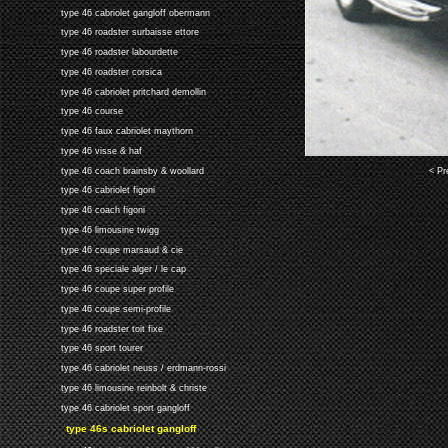
type 46 cabriolet gangloff obermann
type 46 roadster surbaisse ettore
type 46 roadster labourdette
type 46 roadster corsica
type 46 cabriolet pritchard demollin
type 46 course
type 46 faux cabriolet maythorn
type 46 visse & haf
type 46 coach brainsby & woollard
< Pr
type 46 cabriolet figoni
type 46 coach figoni
type 46 limousine twigg
type 46 coupe marsaud & cie
type 46 speciale alger / le cap
type 46 coupe super profile
type 46 coupe semi-profile
type 46 roadster toit fixe
type 46 sport tourer
type 46 cabriolet neuss / erdmann-rossi
type 46 limousine reinbolt & christe
type 46 cabriolet sport gangloff
type 46s cabriolet gangloff