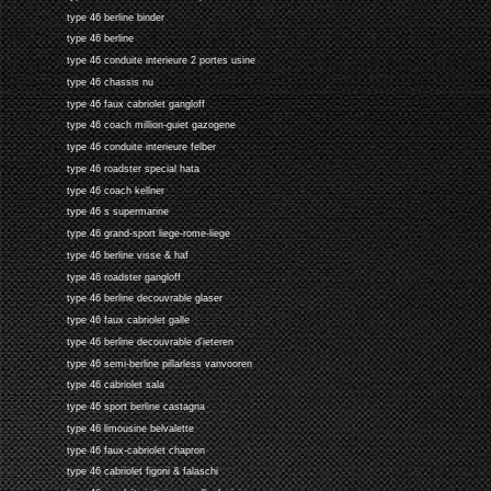
type 46 berline binder
type 46 berline
type 46 conduite interieure 2 portes usine
type 46 chassis nu
type 46 faux cabriolet gangloff
type 46 coach million-guiet gazogene
type 46 conduite interieure felber
type 46 roadster special hata
type 46 coach kellner
type 46 s supermarine
type 46 grand-sport liege-rome-liege
type 46 berline visse & haf
type 46 roadster gangloff
type 46 berline decouvrable glaser
type 46 faux cabriolet galle
type 46 berline decouvrable d'ieteren
type 46 semi-berline pillarless vanvooren
type 46 cabriolet sala
type 46 sport berline castagna
type 46 limousine belvalette
type 46 faux-cabriolet chapron
type 46 cabriolet figoni & falaschi