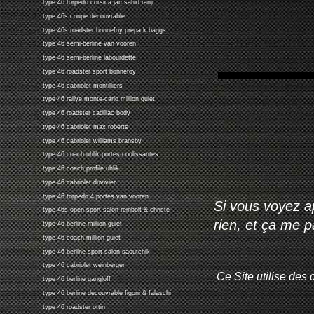
type 46 torpedo corsica jamsahid ranji
type 46s coupe decouvrable
type 46s roadster bonnefoy prepa k.baggs
type 46 semi-berline van vooren
type 46 semi-berline labourdette
type 46 roadster sport bonnefoy
type 46 cabriolet montilliers
type 46 rallye monte-carlo million guiet
type 46 roadster cadillac body
type 46 cabriolet max roberts
type 46 cabriolet williams bransby
type 46 coach uhlik portes coulissantes
type 46 coach profile uhlik
type 46 cabriolet duvivier
type 46 torpedo 4 portes van vooren
Si vous voyez ap
type 46s open sport salon reinbolt & christe
rien, et ça me 
type 46 berline million-guiet
type 46 coach million-guiet
type 46 berline sport salon saoutchik
type 46 cabriolet weinberger
Ce Site utilise des 
type 46 berline gangloff
type 46 berline decouvrable figoni & falaschi
type 46 roadster ottin