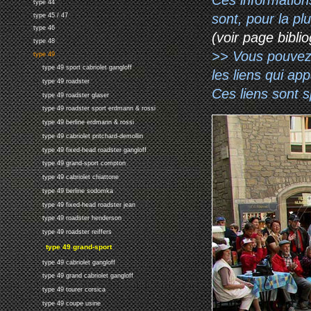
type 44
sont, pour la p
type 45 / 47
type 46
(voir page biblio
type 48
>> Vous pouvez a
type 49
type 49 sport cabriolet gangloff
les liens qui ap
type 49 roadster
Ces liens sont 
type 49 roadster glaser
type 49 roadster sport erdmann & rossi
type 49 berline erdmann & rossi
type 49 cabriolet pritchard-demollin
type 49 fixed-head roadster gangloff
type 49 grand-sport compton
type 49 cabriolet chiattone
type 49 berline sodomka
type 49 fixed-head roadster jean
type 49 roadster henderson
type 49 roadster reiffers
type 49 grand-sport
type 49 cabriolet gangloff
type 49 grand cabriolet gangloff
type 49 tourer corsica
type 49 coupe usine