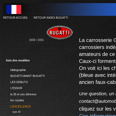
RETOUR ACCUEIL
-
RETOUR INDEX BUGATTI
bu
La carrosserie 
1930 / 1931
carrossiers ind
amateurs de ce
Caux-ci forment 
liste des modèles
On voit ici les 
bibliographie
(bleue avec inté
BUGATTI AVANT BUGATTI
ancien faux-cabr
LES DEBUTS
L'ESSOR
Une question, un 
la 35 et ses dérivees
contact@automob
les royales
L'EXCELLENCE
cliquez sur les 
type 43
Ces information