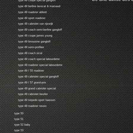
type 49 coupe special gangloff
type 49 berline lavocat & marsaud
type 49 roadster abbott
type 49 sport roadster
type 49 cabriolet van rijswijk
type 49 coach semi-berline gangloff
type 49 coupe james young
type 49 limousine gangloff
type 49 semi-profilee
type 49 coach sical
type 49 coach special labourdette
type 49 roadster special labourdette
type 49 / 55 roadster
type 49 cabriolet special gangloff
type 49 / 57 grand-prix
type 49 grand cabriolet special
type 49 cabriolet beutler
type 49 torpedo sport faassen
type 49 roadster neuss
type 50
type 51
type 52 baby
type 53