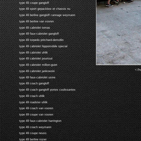
type 49 coupe gangloff
type 49 sport gepackbox et chassis nu
type 49 berline gangloff cannage weymann
type 49 berline van vooren
type 49 cabriolet tomas
type 49 faux-cabriolet gangloff
type 49 torpedo pritchard-demollin
type 49 cabriolet hippomobile special
type 49 cabriolet uhlik
type 49 cabriolet pourtout
type 49 cabriolet million-guiet
< Pr
type 49 cabriolet jankowski
type 49 faux-cabriolet usine
type 49 coach gangloff
type 49 coach gangloff portes coulissantes
type 49 coach uhlik
type 49 roadster uhlik
type 49 coach van vooren
type 49 coupe van vooren
type 49 faux-cabriolet harrington
type 49 coach weymann
type 49 coupe neuss
type 49 berline rozier