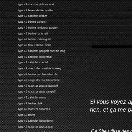
type 49 roadster pichon-parat
type 49 faux-cabriolet mathis
type 49 cabriolet graber
type 49 berline gangloff
type 49 berline landaulet gangloff
type 49 berline ruckstuhl
type 49 berline million-guiet
type 49 faux-cabriolet uhlik
type 49 cabriolet gangloff chassis long
type 49 cabriolet langenthal
type 49 cabriolet special
type 49 coach decouvrable ludewig
type 49 berline pritchard-demollin
type 49 coupe docteur labourdette
type 49 roadster special gangloff
type 49 roadster sport gangloff
type 49 cabriolet neuss
Si vous voyez ap
type 49 berline uhlik
rien, et ça me 
type 49 roadster sodomka
type 49 tourer
type 49 cabriolet labourdette
type 49 roadster special jean
Ce Site utilise des 